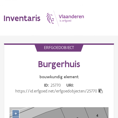
Inventaris
MENU
ERFGOEDOBJECT
Burgerhuis
Erfgoedobject
Aanduidingsobject
bouwkundig
element
ID
25770
URI
Waarneming
https://id.erfgoed.net/erfgoedobjecten/25770
Thema
Gebeurtenis
+