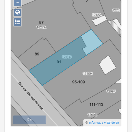
−
Persoon of collectief
Downloads
Hergebruik
Aanmelden
10 m
©
Informatie Vlaanderen