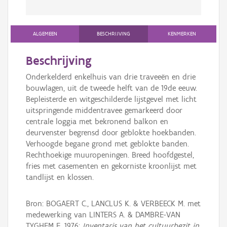
ALGEMEEN
BESCHRIJVING
KENMERKEN
Beschrijving
Onderkelderd enkelhuis van drie traveeën en drie
bouwlagen, uit de tweede helft van de 19de eeuw.
Bepleisterde en witgeschilderde lijstgevel met licht
uitspringende middentravee gemarkeerd door
centrale loggia met bekronend balkon en
deurvenster begrensd door geblokte hoekbanden.
Verhoogde begane grond met geblokte banden.
Rechthoekige muuropeningen. Breed hoofdgestel,
fries met casementen en gekorniste kroonlijst met
tandlijst en klossen.
Bron: BOGAERT C., LANCLUS K. & VERBEECK M. met
medewerking van LINTERS A. & DAMBRE-VAN
TYGHEM F. 1976:
Inventaris van het cultuurbezit in