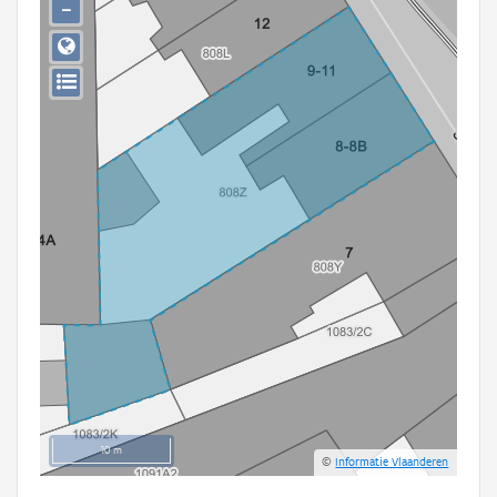
−
Persoon of collectief
Downloads
Hergebruik
Aanmelden
10 m
©
Informatie Vlaanderen