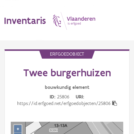
Inventaris
MENU
ERFGOEDOBJECT
Twee burgerhuizen
Erfgoedobject
Aanduidingsobject
bouwkundig
element
ID
25806
URI
Waarneming
https://id.erfgoed.net/erfgoedobjecten/25806
Thema
Gebeurtenis
+