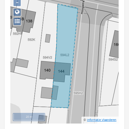
−
Persoon of collectief
Downloads
Hergebruik
Aanmelden
20 m
©
Informatie Vlaanderen