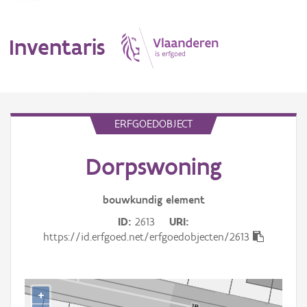
Inventaris
MENU
ERFGOEDOBJECT
Dorpswoning
Erfgoedobject
Aanduidingsobject
bouwkundig
element
ID
2613
URI
Waarneming
https://id.erfgoed.net/erfgoedobjecten/2613
Thema
Gebeurtenis
+