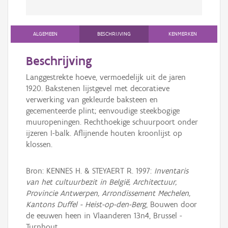
ALGEMEEN
BESCHRIJVING
KENMERKEN
Beschrijving
Langgestrekte hoeve, vermoedelijk uit de jaren
1920. Bakstenen lijstgevel met decoratieve
verwerking van gekleurde baksteen en
gecementeerde plint; eenvoudige steekbogige
muuropeningen. Rechthoekige schuurpoort onder
ijzeren I-balk. Aflijnende houten kroonlijst op
klossen.
Bron: KENNES H. & STEYAERT R. 1997:
Inventaris
van het cultuurbezit in België, Architectuur,
Provincie Antwerpen, Arrondissement Mechelen,
Kantons Duffel - Heist-op-den-Berg
, Bouwen door
de eeuwen heen in Vlaanderen 13n4, Brussel -
Turnhout.