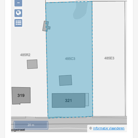
−
Persoon of collectief
Downloads
Hergebruik
Aanmelden
20 m
©
Informatie Vlaanderen