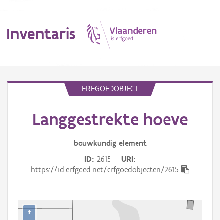
Inventaris
MENU
ERFGOEDOBJECT
Langgestrekte hoeve
Erfgoedobject
Aanduidingsobject
bouwkundig
element
ID
2615
URI
Waarneming
https://id.erfgoed.net/erfgoedobjecten/2615
Thema
Gebeurtenis
+