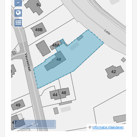
−
Persoon of collectief
Downloads
Hergebruik
Aanmelden
50 m
©
Informatie Vlaanderen