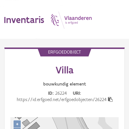
Inventaris
MENU
ERFGOEDOBJECT
Villa
Erfgoedobject
Aanduidingsobject
bouwkundig
element
ID
26224
URI
Waarneming
https://id.erfgoed.net/erfgoedobjecten/26224
Thema
Gebeurtenis
+