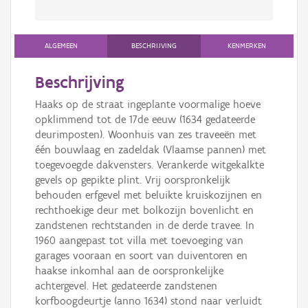
ALGEMEEN
BESCHRIJVING
KENMERKEN
Beschrijving
Haaks op de straat ingeplante voormalige hoeve
opklimmend tot de 17de eeuw (1634 gedateerde
deurimposten). Woonhuis van zes traveeën met
één bouwlaag en zadeldak (Vlaamse pannen) met
toegevoegde dakvensters. Verankerde witgekalkte
gevels op gepikte plint. Vrij oorspronkelijk
behouden erfgevel met beluikte kruiskozijnen en
rechthoekige deur met bolkozijn bovenlicht en
zandstenen rechtstanden in de derde travee. In
1960 aangepast tot villa met toevoeging van
garages vooraan en soort van duiventoren en
haakse inkomhal aan de oorspronkelijke
achtergevel. Het gedateerde zandstenen
korfboogdeurtje (anno 1634) stond naar verluidt