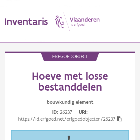
Inventaris
MENU
ERFGOEDOBJECT
Hoeve met losse
Erfgoedobject
bestanddelen
Aanduidingsobject
bouwkundig
element
Waarneming
ID
26237
URI
Thema
https://id.erfgoed.net/erfgoedobjecten/26237
Gebeurtenis