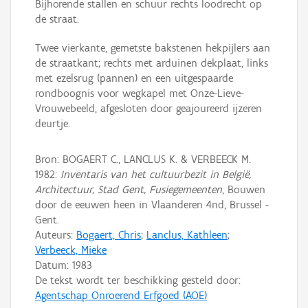
Bijhorende stallen en schuur rechts loodrecht op
de straat.
Twee vierkante, gemetste bakstenen hekpijlers aan
de straatkant; rechts met arduinen dekplaat, links
met ezelsrug (pannen) en een uitgespaarde
rondboognis voor wegkapel met Onze-Lieve-
Vrouwebeeld, afgesloten door geajoureerd ijzeren
deurtje.
Bron: BOGAERT C., LANCLUS K. & VERBEECK M.
1982:
Inventaris van het cultuurbezit in België,
Architectuur, Stad Gent, Fusiegemeenten
, Bouwen
door de eeuwen heen in Vlaanderen 4nd, Brussel -
Gent.
Auteurs:
Bogaert, Chris
;
Lanclus, Kathleen
;
Verbeeck, Mieke
Datum:
1983
De tekst wordt ter beschikking gesteld door:
Agentschap Onroerend Erfgoed (AOE)