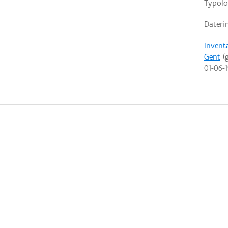
Typolo
Dateri
Invent
Gent
(g
01-06-