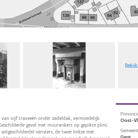
Bekijk
Provinci
an vijf traveeën onder zadeldak, vermoedelijk
Oost-V
eschilderde gevel met muurankers op gepikte plint.
Gemeen
 witgeschilderde) vensters, de twee linkse met
Gent