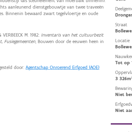
iddenstijl (als steunelement van moerbalk binnenin).
chts aanleunend dienstgebouwtje van twee traveeën
Deelgem
es. Binnenin bewaard zwart tegelvloertje en oude
Dronge
Straat
Bollewe
& VERBEECK M. 1982:
Inventaris van het cultuurbezit
Locatie
nt, Fusiegemeenten
, Bouwen door de eeuwen heen in
Bollewe
Nauwkeu
Tot op
gesteld door:
Agentschap Onroerend Erfgoed (AOE)
Oppervl
3 326m
Bewarin
Niet b
Erfgoed
Niet aa