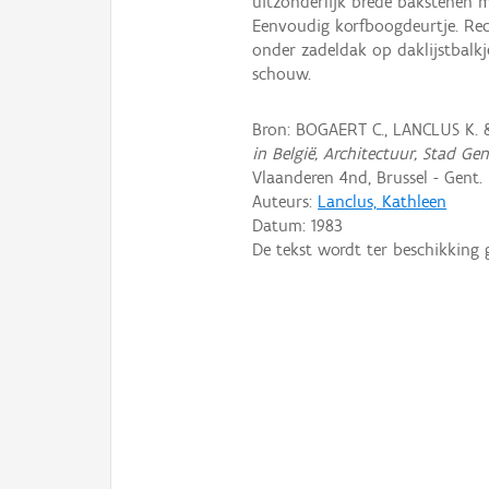
uitzonderlijk brede bakstenen m
Eenvoudig korfboogdeurtje. Re
onder zadeldak op daklijstbalkj
schouw.
Bron: BOGAERT C., LANCLUS K. 
in België, Architectuur, Stad Ge
Vlaanderen 4nd, Brussel - Gent.
Auteurs:
Lanclus, Kathleen
Datum:
1983
De tekst wordt ter beschikking 