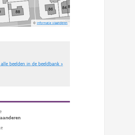
©
Informatie Vlaanderen
 alle beelden in de beeldbank >
e
laanderen
te