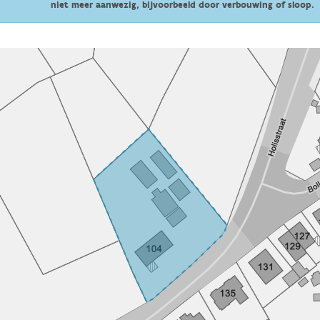
niet meer aanwezig, bijvoorbeeld door verbouwing of sloop.