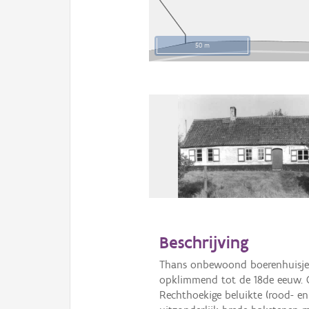
50 m
Beschrijving
Thans onbewoond boerenhuisje v
opklimmend tot de 18de eeuw. G
Rechthoekige beluikte (rood- en