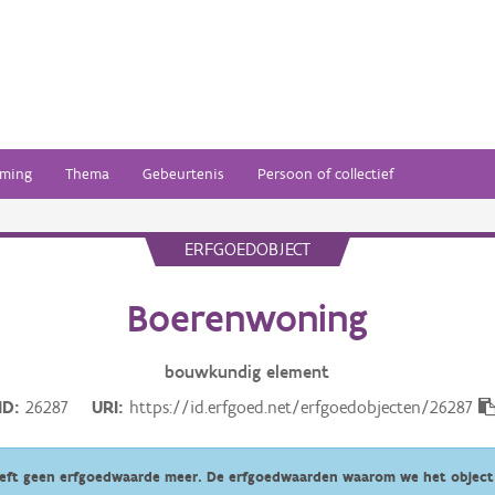
ming
Thema
Gebeurtenis
Persoon of collectief
ERFGOEDOBJECT
Boerenwoning
bouwkundig
element
ID
26287
URI
https://id.erfgoed.net/erfgoedobjecten/26287
eeft geen erfgoedwaarde meer. De erfgoedwaarden waarom we het object 