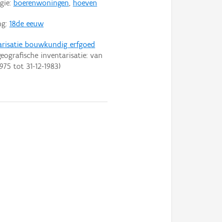
gie:
boerenwoningen
,
hoeven
ng:
18de eeuw
arisatie bouwkundig erfgoed
eografische inventarisatie: van
1975
tot
31-12-1983
)