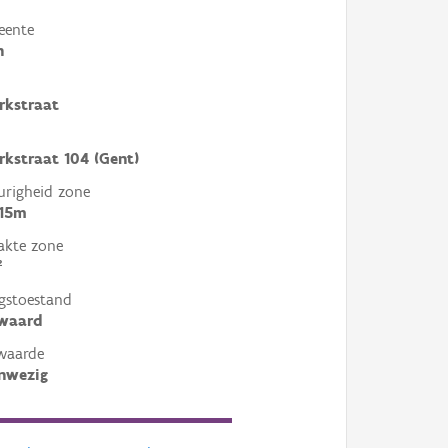
eente
n
rkstraat
rkstraat 104 (Gent)
righeid zone
 15m
akte zone
²
gstoestand
ewaard
waarde
nwezig