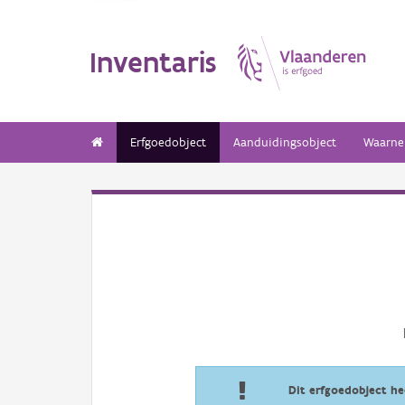
Inventaris
Erfgoedobject
Aanduidingsobject
Waarne
Dit erfgoedobject h