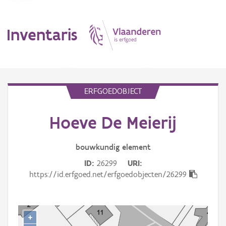
Inventaris
MENU
ERFGOEDOBJECT
Hoeve De Meierij
Erfgoedobject
Aanduidingsobject
bouwkundig
element
ID
26299
URI
Waarneming
https://id.erfgoed.net/erfgoedobjecten/26299
Thema
Gebeurtenis
+