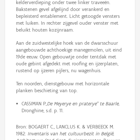
kelderverdieping onder twee linker traveeën.
Bakstenen gevel afgelijnd door verankerd en
bepleisterd entablement. Licht getoogde vensters
met luiken. In rechter zijgevel ouder venster met
beluikt houten kozijnraam.
Aan de zuidwestelijke hoek van de dwarsschuur
aangebouwde achthoekige manegemolen, uit eind
19de eeuw. Open gebouwtje onder tentdak met
oude gebint afgedekt met roofing en ijzerplaten,
rustend op ijzeren pijlers, nu wagenhuis.
Ten noorden, dienstgebouw met horizontale
planken beschieting van top.
CASSIMAN P.,
De Meyerye en praterye" te Baarle,
Dronghine, s.d. p. 11.
Bron: BOGAERT C., LANCLUS K. & VERBEECK M.
1982:
Inventaris van het cultuurbezit in België,