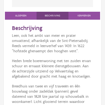
ALGEMEEN
BESCHRIJVING
KENMERKEN
Beschrijving
Leen, ook het ambt van meier en prater
omvattend, afhankelijk van de Sint-Pietersabdij.
Reeds vermeld in leenverhef van 1439. In 1622
"hofstede ghenaempt den hooghen vent".
Heden brede boerenwoning met ten zuiden ervan
schuur en ernaast kleinere dienstgebouwen. Aan
de achterzijde uitziend op Velvaertslag en
afgebakend door gracht met haag en knotwilgen.
Breedhuis van twee en vijf traveeën en één
bouwlaag onder zadeldak (pannen), gevel
daterend van 1828 (zie jaartal op schouwbalk in
woonkamer). Licht glooiend terrein waardoor