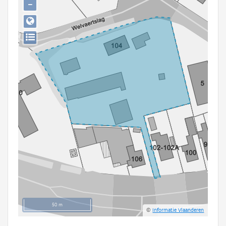
−
Persoon of collectief
Downloads
Hergebruik
Aanmelden
50 m
©
Informatie Vlaanderen