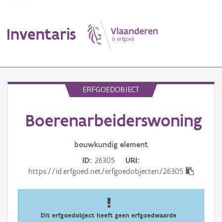
Inventaris
MENU
ERFGOEDOBJECT
Boerenarbeiderswoning
Erfgoedobject
Aanduidingsobject
bouwkundig
element
ID
26305
URI
Waarneming
https://id.erfgoed.net/erfgoedobjecten/26305
Thema
Gebeurtenis
Dit erfgoedobject heeft geen erfgoedwaarde