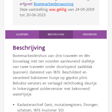
erfgoed
Boerenarbeiderswoning
Deze vaststelling
was geldig
van
24-09-2009
tot
20-06-2023
ALGEMEEN
BESCHRIJVING
KENMERKEN
Beschrijving
Boerenarbeidershuis van drie traveeën en één
bouwlaag met ten noorden aanleunend stalletje
van twee traveeën onder doorlopend zadeldak
(pannen), daterend van 1876. Beschilderd en
verankerd bakstenen huisje op gepikte plint.
Beluikte vensters en verlaagd rechthoekig deurtje.
In linkerzijgevel zoldervenster met bekronend
waterlijstje.
Kadasterarchief Gent, mutatieregisters, Drongen,
schetsen, 1876 (nummer 50).