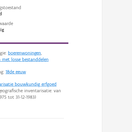
gstoestand
d
waarde
ig
gie:
boerenwoningen
,
 met losse bestanddelen
ng:
18de eeuw
arisatie bouwkundig erfgoed
eografische inventarisatie: van
1975
tot
31-12-1983
)