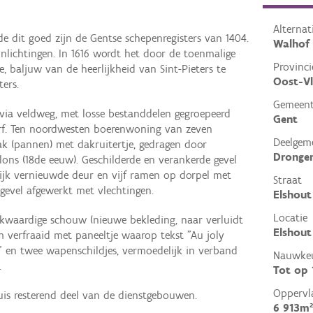
Alterna
 dit goed zijn de Gentse schepenregisters van 1404.
Walhof
inlichtingen. In 1616 wordt het door de toenmalige
Provinci
, baljuw van de heerlijkheid van Sint-Pieters te
Oost-V
ers.
Gemeen
via veldweg, met losse bestanddelen gegroepeerd
Gent
erf. Ten noordwesten boerenwoning van zeven
Deelgem
k (pannen) met dakruitertje, gedragen door
Dronge
ons (18de eeuw). Geschilderde en verankerde gevel
ijk vernieuwde deur en vijf ramen op dorpel met
Straat
tgevel afgewerkt met vlechtingen.
Elshout
Locatie
kwaardige schouw (nieuwe bekleding, naar verluidt
Elshout
verfraaid met paneeltje waarop tekst "Au joly
53" en twee wapenschildjes, vermoedelijk in verband
Nauwkeu
.
Tot op
Oppervl
is resterend deel van de dienstgebouwen.
6 913m²