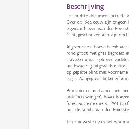
Beschrijving
Het oudste document betreffende
Over de 16de eeuw zijn er geen 
eigenaar Lieven van den Foreeste
Gent, geschonken aan zijn docht
Afgezonderde hoeve bereikbaar 
rond groot met gras begroeid 
traveeën onder gebogen zadelda
merkwaardig uitgewerkte modill
op gepikte plint met voornamel
tegels. Aangepaste linker zijpun
Binnenin: ruime kamer met mer
arduinen wangen), bovenboezem 
forest autre ne quers", "W I 15
met de familie van den Foreeste
Ten zuidwesten van het woonhu