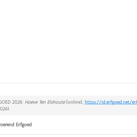
GOED 2026:
Hoeve Ten Elshoute
[online],
https://id.erfgoed.net/e
2026
).
oerend Erfgoed