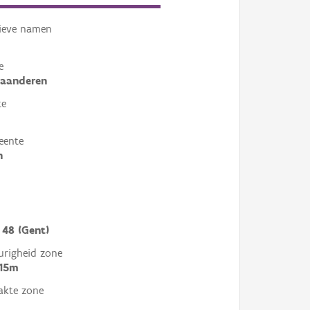
tieve namen
e
laanderen
te
eente
n
 48 (Gent)
righeid zone
 15m
akte zone