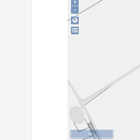
+
−
50 m