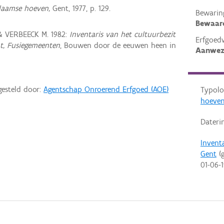
laamse hoeven,
Gent, 1977, p. 129.
Bewarin
Bewaar
& VERBEECK M. 1982:
Inventaris van het cultuurbezit
Erfgoed
nt, Fusiegemeenten
, Bouwen door de eeuwen heen in
Aanwez
gesteld door:
Agentschap Onroerend Erfgoed (AOE)
Typolo
hoeven
Dateri
Invent
Gent
(g
01-06-