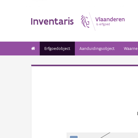
Inventaris
Erfgoedobject
Aanduidingsobject
Waarne