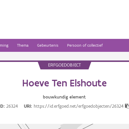
ming
Thema
Gebeurtenis
Persoon of collectief
ERFGOEDOBJECT
Hoeve Ten Elshoute
bouwkundig
element
ID
26324
URI
https://id.erfgoed.net/erfgoedobjecten/26324