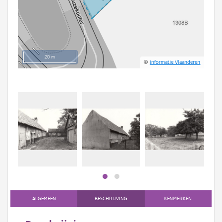
20 m
©
Informatie Vlaanderen
ALGEMEEN
BESCHRIJVING
KENMERKEN