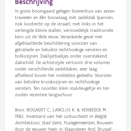
Beschrijving
In grote boomgaard gelegen boerenhuis van zeven
traveeën en één bouwlaag met zadeldak (pannen,
nok loodrecht op de straat), met links in het
verlengde kleine stallen, vermoedelijk traditionele
kern uit de 18de eeuw. Verankerde gevel met
afgebladderde beschildering voorzien van
getraliede en beluikte rechthoekige vensters en
bolkozijnen. Daklijstbalkjes onder overstekend
dakschild. De achterzijde vertoont drie volumes
onder verschillende zadeldaken, zeer laag
afhellend boven het middelste gedeelte. Voorzien
van beluikte kruiskozijnen en rechthoekige
vensters. Ten noorden klein stalvleugeltje en ten
zuiden recentere langsschuur.
Bron: BOGAERT C., LANCLUS K. & VERBEECK M.
1982:
Inventaris van het cultuurbezit in België,
Architectuur, Stad Gent, Fusiegemeenten
, Bouwen
door de eeuwen heen in Vlaanderen 4nd, Brussel -