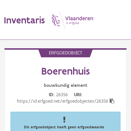
Inventaris
MENU
ERFGOEDOBJECT
Boerenhuis
Erfgoedobject
Aanduidingsobject
bouwkundig
element
ID
26356
URI
Waarneming
https://id.erfgoed.net/erfgoedobjecten/26356
Thema
Gebeurtenis
Dit erfgoedobject heeft geen erfgoedwaarde