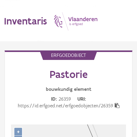
Inventaris
MENU
ERFGOEDOBJECT
Pastorie
Erfgoedobject
Aanduidingsobject
bouwkundig
element
ID
26359
URI
Waarneming
https://id.erfgoed.net/erfgoedobjecten/26359
Thema
Gebeurtenis
+