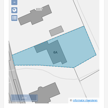
−
Persoon of collectief
Downloads
Hergebruik
Aanmelden
20 m
©
Informatie Vlaanderen