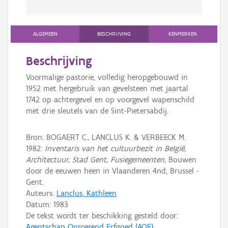
ALGEMEEN
BESCHRIJVING
KENMERKEN
Beschrijving
Voormalige pastorie, volledig heropgebouwd in
1952 met hergebruik van gevelsteen met jaartal
1742 op achtergevel en op voorgevel wapenschild
met drie sleutels van de Sint-Pietersabdij.
Bron: BOGAERT C., LANCLUS K. & VERBEECK M.
1982:
Inventaris van het cultuurbezit in België,
Architectuur, Stad Gent, Fusiegemeenten
, Bouwen
door de eeuwen heen in Vlaanderen 4nd, Brussel -
Gent.
Auteurs:
Lanclus, Kathleen
Datum:
1983
De tekst wordt ter beschikking gesteld door:
Agentschap Onroerend Erfgoed (AOE)