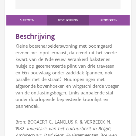
ALGEMEEN
BESCHRIJVING
KENMERKEN
Beschrijving
Kleine boerenarbeiderswoning met boomgaard
ervoor met oprit ernaast, daterend uit het vierde
kwart van de 19de eeuw. Verankerd bakstenen
huisje op gecementeerde plint van drie traveeën
en één bouwlaag onder zadeldak (pannen, nok
parallel met de straat). Muuropeningen met
afgeronde bovenhoeken en witgeschilderde voegen
van de ontlastingsbogen. Links aanpalende stal
onder doorlopende bepleisterde kroonlijst en
pannendak.
Bron: BOGAERT C., LANCLUS K. & VERBEECK M.
1982:
Inventaris van het cultuurbezit in België,
Architectuur, Stad Gent, Fusiegemeenten
, Bouwen