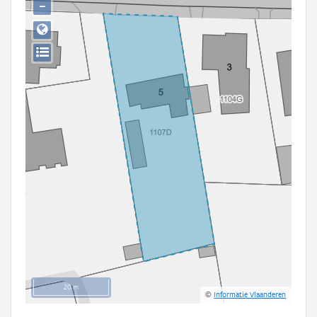
−
Persoon of collectief
Downloads
Hergebruik
Aanmelden
20 m
©
Informatie Vlaanderen