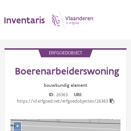
Inventaris
MENU
ERFGOEDOBJECT
Boerenarbeiderswoning
Erfgoedobject
Aanduidingsobject
bouwkundig
element
ID
26363
URI
Waarneming
https://id.erfgoed.net/erfgoedobjecten/26363
Thema
Gebeurtenis
+