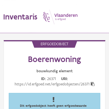
Inventaris
MENU
ERFGOEDOBJECT
Boerenwoning
Erfgoedobject
Aanduidingsobject
bouwkundig
element
ID
26371
URI
Waarneming
https://id.erfgoed.net/erfgoedobjecten/26371
Thema
Gebeurtenis
Dit erfgoedobject heeft geen erfgoedwaarde