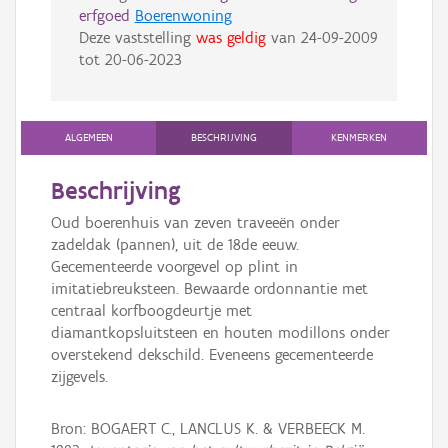
erfgoed
Boerenwoning
Deze vaststelling
was geldig
van
24-09-2009
tot
20-06-2023
ALGEMEEN
BESCHRIJVING
KENMERKEN
Beschrijving
Oud boerenhuis van zeven traveeën onder
zadeldak (pannen), uit de 18de eeuw.
Gecementeerde voorgevel op plint in
imitatiebreuksteen. Bewaarde ordonnantie met
centraal korfboogdeurtje met
diamantkopsluitsteen en houten modillons onder
overstekend dekschild. Eveneens gecementeerde
zijgevels.
Bron: BOGAERT C., LANCLUS K. & VERBEECK M.