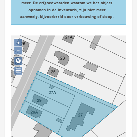
meer. De erfgoedwaarden waarom we het object
Persoon of collectief
opnamen in de inventaris, zijn niet meer
Downloads
aanwezig, bijvoorbeeld door verbouwing of sloop.
Hergebruik
+
Aanmelden
−