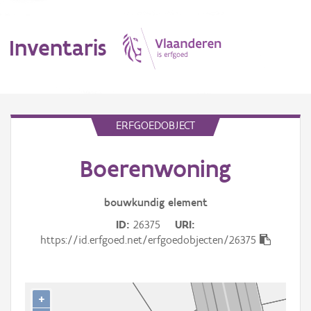
Inventaris
MENU
ERFGOEDOBJECT
Boerenwoning
Erfgoedobject
Aanduidingsobject
bouwkundig
element
ID
26375
URI
Waarneming
https://id.erfgoed.net/erfgoedobjecten/26375
Thema
Gebeurtenis
+