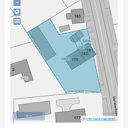
−
Persoon of collectief
Downloads
Hergebruik
Aanmelden
20 m
©
Informatie Vlaanderen