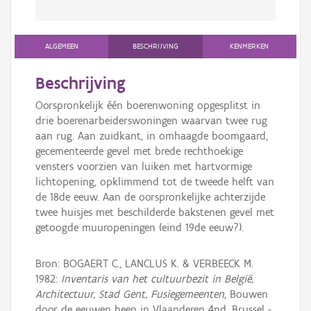
ALGEMEEN
BESCHRIJVING
KENMERKEN
Beschrijving
Oorspronkelijk één boerenwoning opgesplitst in
drie boerenarbeiderswoningen waarvan twee rug
aan rug. Aan zuidkant, in omhaagde boomgaard,
gecementeerde gevel met brede rechthoekige
vensters voorzien van luiken met hartvormige
lichtopening, opklimmend tot de tweede helft van
de 18de eeuw. Aan de oorspronkelijke achterzijde
twee huisjes met beschilderde bakstenen gevel met
getoogde muuropeningen (eind 19de eeuw?).
Bron: BOGAERT C., LANCLUS K. & VERBEECK M.
1982:
Inventaris van het cultuurbezit in België,
Architectuur, Stad Gent, Fusiegemeenten
, Bouwen
door de eeuwen heen in Vlaanderen 4nd, Brussel -