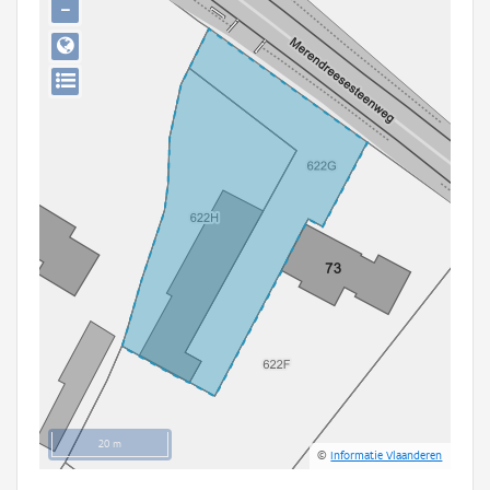
−
Persoon of collectief
Downloads
Hergebruik
Aanmelden
20 m
©
Informatie Vlaanderen