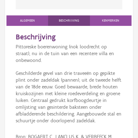
ALGEMEEN
BESCHRIJVING
KENMERKEN
Beschrijving
Pittoreske boerenwoning (nok loodrecht op
straat), nu in de tuin van een recentere villa en
onbewoond.
Geschilderde gevel van drie traveeën op gepikte
plint onder zadeldak (pannen), uit de tweede helft
van de 18de eeuw. Goed bewaarde, brede houten
kruiskozijnen met kleine roedeverdeling en groene
luiken. Centraal gedrukt korfboogdeurtje in
omlijsting van gesinterde baksteen onder
afbladderende beschildering. Aangebouwde stal en
schuurtje onder doorlopend zadeldak.
Bron: BOGAERT C., LANCLUS K. & VERBEECK M.