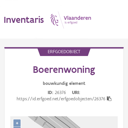
Inventaris
MENU
ERFGOEDOBJECT
Boerenwoning
Erfgoedobject
Aanduidingsobject
bouwkundig
element
ID
26376
URI
Waarneming
https://id.erfgoed.net/erfgoedobjecten/26376
Thema
Gebeurtenis
+