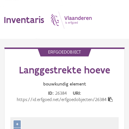
Inventaris
MENU
ERFGOEDOBJECT
Langgestrekte hoeve
Erfgoedobject
Aanduidingsobject
bouwkundig
element
ID
26384
URI
Waarneming
https://id.erfgoed.net/erfgoedobjecten/26384
Thema
Gebeurtenis
+