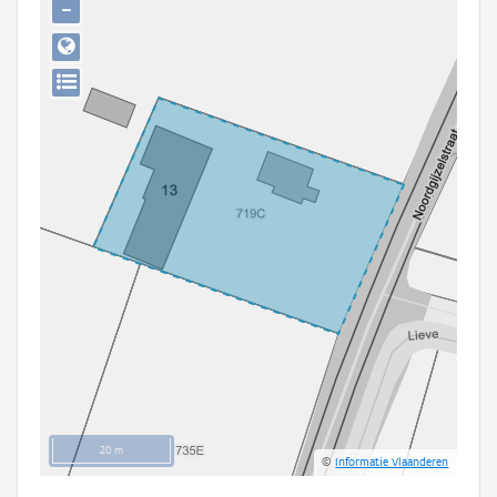
−
Persoon of collectief
Downloads
Hergebruik
Aanmelden
20 m
©
Informatie Vlaanderen