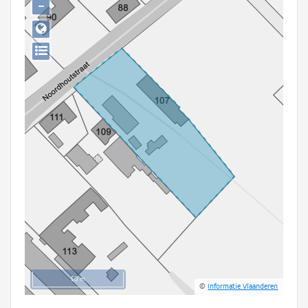
−
Persoon of collectief
Downloads
Hergebruik
Aanmelden
50 m
©
Informatie Vlaanderen