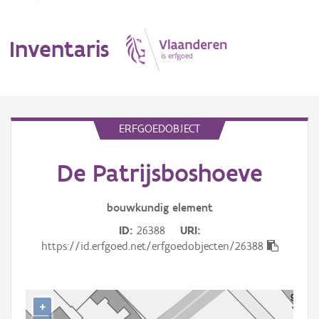
Inventaris
MENU
ERFGOEDOBJECT
De Patrijsboshoeve
Erfgoedobject
Aanduidingsobject
bouwkundig
element
ID
26388
URI
Waarneming
https://id.erfgoed.net/erfgoedobjecten/26388
Thema
Gebeurtenis
+