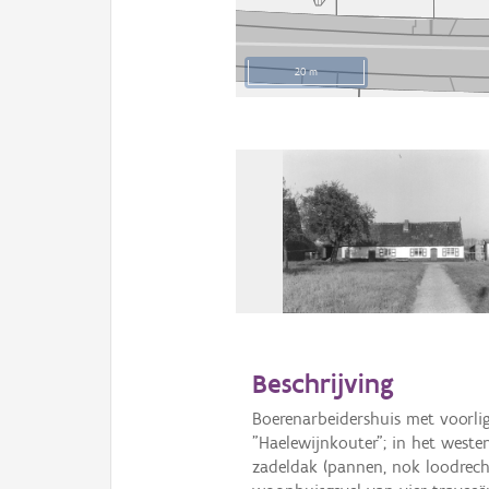
20 m
Beschrijving
Boerenarbeidershuis met voorl
"Haelewijnkouter"; in het west
zadeldak (pannen, nok loodrecht