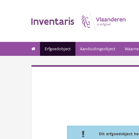
Inventaris
Erfgoedobject
Aanduidingsobject
Waarne
Dit erfgoedobject h