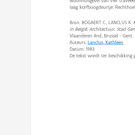
woonhuisgevel van vier traveeën
laag korfboogdeurtje. Rechthoek
Bron: BOGAERT C., LANCLUS K. 
in België, Architectuur, Stad Ge
Vlaanderen 4nd, Brussel - Gent.
Auteurs:
Lanclus, Kathleen
Datum:
1983
De tekst wordt ter beschikking 