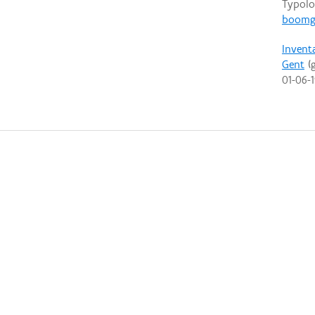
Typolo
boomg
Invent
Gent
(g
01-06-