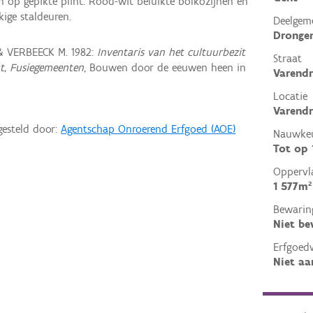
 op gepikte plint. Rood-wit beluikte bolkozijnen en
ige staldeuren.
Deelgem
Dronge
& VERBEECK M. 1982:
Inventaris van het cultuurbezit
Straat
nt, Fusiegemeenten
, Bouwen door de eeuwen heen in
Varendr
Locatie
Varendr
gesteld door:
Agentschap Onroerend Erfgoed (AOE)
Nauwkeu
Tot op
Oppervl
1 577m²
Bewarin
Niet b
Erfgoed
Niet aa