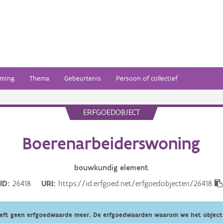
ming
Thema
Gebeurtenis
Persoon of collectief
ERFGOEDOBJECT
Boerenarbeiderswoning
bouwkundig
element
ID
26418
URI
https://id.erfgoed.net/erfgoedobjecten/26418
eeft geen erfgoedwaarde meer. De erfgoedwaarden waarom we het object 