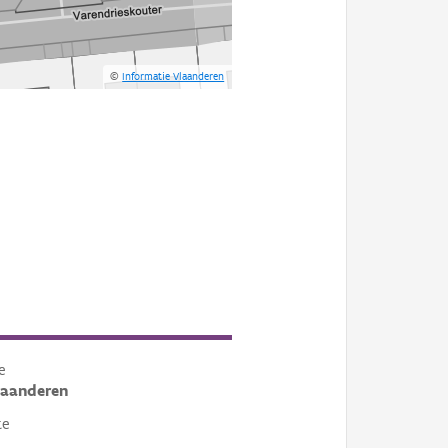
©
Informatie Vlaanderen
e
laanderen
te