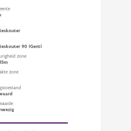
eente
n
ieskouter
ieskouter 90 (Gent)
righeid zone
 15m
akte zone
gstoestand
ewaard
waarde
nwezig