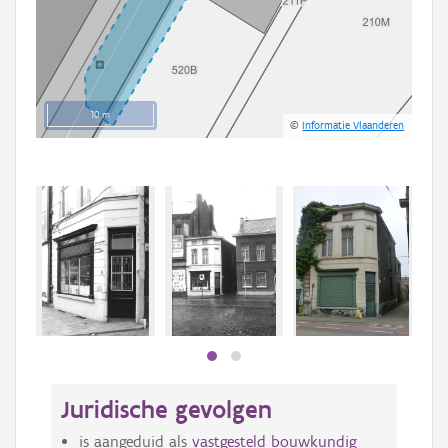
10 m
©
Informatie Vlaanderen
Beki
bee
bee
Juridische gevolgen
is aangeduid als
vastgesteld bouwkundig