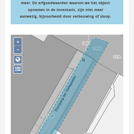
meer. De erfgoedwaarden waarom we het object
Persoon of collectief
opnamen in de inventaris, zijn niet meer
Downloads
aanwezig, bijvoorbeeld door verbouwing of sloop.
Hergebruik
+
Aanmelden
−