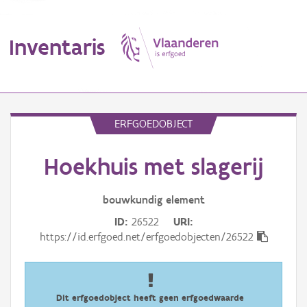
Inventaris
MENU
ERFGOEDOBJECT
Hoekhuis met slagerij
Erfgoedobject
Aanduidingsobject
bouwkundig
element
ID
26522
URI
Waarneming
https://id.erfgoed.net/erfgoedobjecten/26522
Thema
Gebeurtenis
Dit erfgoedobject heeft geen erfgoedwaarde