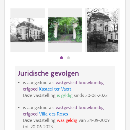
Beki
bee
bee
Juridische gevolgen
is aangeduid als
vastgesteld bouwkundig
erfgoed
Kasteel ter Vaert
Deze vaststelling
is geldig
sinds
20-06-2023
is aangeduid als
vastgesteld bouwkundig
erfgoed
Villa des Roses
Deze vaststelling
was geldig
van
24-09-2009
tot
20-06-2023