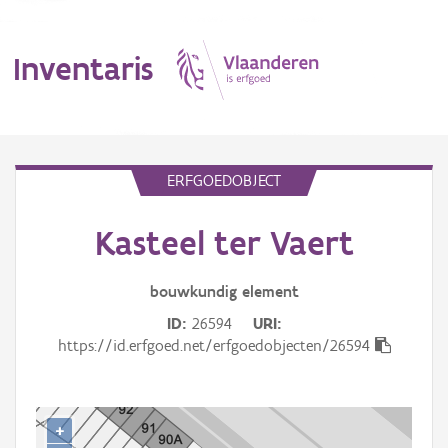
Inventaris
MENU
ERFGOEDOBJECT
Kasteel ter Vaert
Erfgoedobject
Aanduidingsobject
bouwkundig
element
ID
26594
URI
Waarneming
https://id.erfgoed.net/erfgoedobjecten/26594
Thema
Gebeurtenis
+