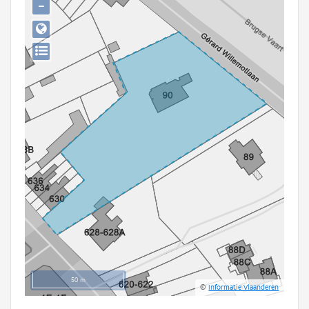
−
Persoon of collectief
Downloads
Hergebruik
Aanmelden
50 m
©
Informatie Vlaanderen