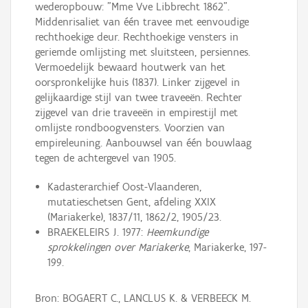
wederopbouw: "Mme Vve Libbrecht 1862".
Middenrisaliet van één travee met eenvoudige
rechthoekige deur. Rechthoekige vensters in
geriemde omlijsting met sluitsteen, persiennes.
Vermoedelijk bewaard houtwerk van het
oorspronkelijke huis (1837). Linker zijgevel in
gelijkaardige stijl van twee traveeën. Rechter
zijgevel van drie traveeën in empirestijl met
omlijste rondboogvensters. Voorzien van
empireleuning. Aanbouwsel van één bouwlaag
tegen de achtergevel van 1905.
Kadasterarchief Oost-Vlaanderen,
mutatieschetsen Gent, afdeling XXIX
(Mariakerke), 1837/11, 1862/2, 1905/23.
BRAEKELEIRS J. 1977:
Heemkundige
sprokkelingen over Mariakerke
, Mariakerke, 197-
199.
Bron: BOGAERT C., LANCLUS K. & VERBEECK M.