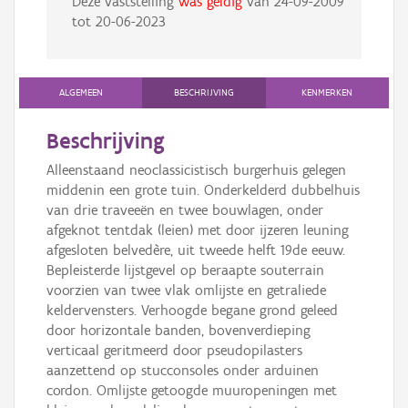
Deze vaststelling
was geldig
van
24-09-2009
tot
20-06-2023
ALGEMEEN
BESCHRIJVING
KENMERKEN
Beschrijving
Alleenstaand neoclassicistisch burgerhuis gelegen
middenin een grote tuin. Onderkelderd dubbelhuis
van drie traveeën en twee bouwlagen, onder
afgeknot tentdak (leien) met door ijzeren leuning
afgesloten belvedère, uit tweede helft 19de eeuw.
Bepleisterde lijstgevel op beraapte souterrain
voorzien van twee vlak omlijste en getraliede
keldervensters. Verhoogde begane grond geleed
door horizontale banden, bovenverdieping
verticaal geritmeerd door pseudopilasters
aanzettend op stucconsoles onder arduinen
cordon. Omlijste getoogde muuropeningen met