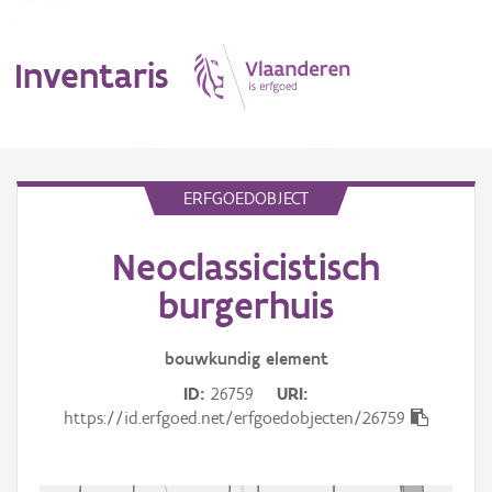
Inventaris
MENU
ERFGOEDOBJECT
Neoclassicistisch
Erfgoedobject
burgerhuis
Aanduidingsobject
bouwkundig
element
Waarneming
ID
26759
URI
Thema
https://id.erfgoed.net/erfgoedobjecten/26759
Gebeurtenis