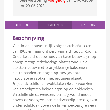
Deze vaststelling
was geldig
van
24-09-2009
tot
20-06-2023
ALGEMEEN
BESCHRIJVING
KENMERKEN
Beschrijving
Villa in art-nouveaustijl, volgens archiefstukken
van 1905 en naar ontwerp van architect J. Rooms.
Onderkelderd dubbelhuis van twee bouwlagen op
onregelmatige rechthoekige plattegrond. Gele
baksteenbouw met oranjekleurige bakstenen
platte banden en bogen op ruw gekapte
natuurstenen sokkel met arduinen afzaat.
Snijdende schild- en wolfsdaken (leien) voorzien
van smeedijzeren bekroningen op de nokhoeken.
Verschillende dakvensters: een afgewolfd midden
boven de voorgevel, een merkwaardig breed glazen
onder schilddak boven de linkerhoekpartij en een