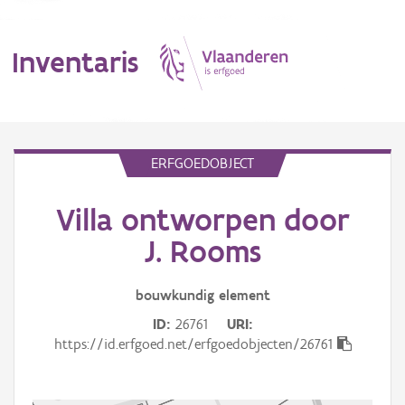
Inventaris
MENU
ERFGOEDOBJECT
Villa ontworpen door
Erfgoedobject
J. Rooms
Aanduidingsobject
bouwkundig
element
Waarneming
ID
26761
URI
Thema
https://id.erfgoed.net/erfgoedobjecten/26761
Gebeurtenis