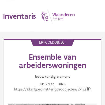
Inventaris
MENU
ERFGOEDOBJECT
Ensemble van
Erfgoedobject
arbeiderswoningen
Aanduidingsobject
bouwkundig
element
Waarneming
ID
27132
URI
Thema
https://id.erfgoed.net/erfgoedobjecten/27132
Gebeurtenis