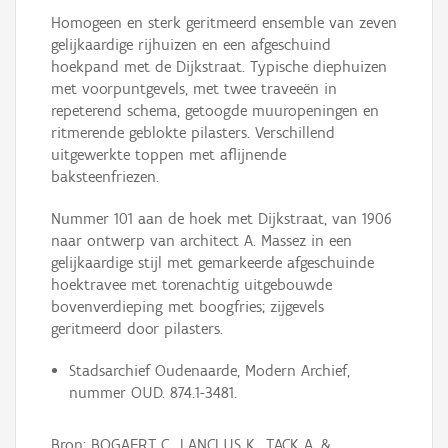
Homogeen en sterk geritmeerd ensemble van zeven
gelijkaardige rijhuizen en een afgeschuind
hoekpand met de Dijkstraat. Typische diephuizen
met voorpuntgevels, met twee traveeën in
repeterend schema, getoogde muuropeningen en
ritmerende geblokte pilasters. Verschillend
uitgewerkte toppen met aflijnende
baksteenfriezen.
Nummer 101 aan de hoek met Dijkstraat, van 1906
naar ontwerp van architect A. Massez in een
gelijkaardige stijl met gemarkeerde afgeschuinde
hoektravee met torenachtig uitgebouwde
bovenverdieping met boogfries; zijgevels
geritmeerd door pilasters.
Stadsarchief Oudenaarde, Modern Archief,
nummer OUD. 874.1-3481.
Bron: BOGAERT C., LANCLUS K., TACK A. &