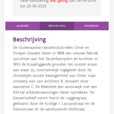
Deze vaststelling
was geldig
van
24-09-2009
tot
20-06-2023
ALGEMEEN
BESCHRIJVING
KENMERKEN
Beschrijving
De Oudenaardse textielindustriëlen Omer en
Prosper Gevaert lieten in 1888 een nieuwe fabriek
oprichten aan het Tacambaroplein en kochten in
1893 de braakliggende gronden ten oosten ervan
aan waar zij, voornamelijk ingegeven door de
christelijke sociale bewogenheid van Omer, naar
ontwerp van van architect A. Vossaert door
aannemer C. De Bleeckere een woonwijk met een
100-tal arbeiderswoningen lieten optrekken. De
Gevaertsdreef vormt hierin de ruggengraat,
gedwarst door de huidige J. Lacopsstraat en de
Devosstraat en de aansluitende Hofstraat.