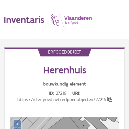
Inventaris
MENU
ERFGOEDOBJECT
Herenhuis
Erfgoedobject
Aanduidingsobject
bouwkundig
element
ID
27216
URI
Waarneming
https://id.erfgoed.net/erfgoedobjecten/27216
Thema
Gebeurtenis
+