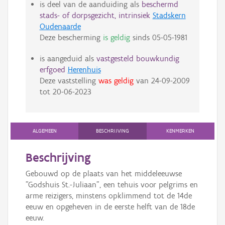
is deel van de aanduiding als
beschermd
stads- of dorpsgezicht, intrinsiek
Stadskern
Oudenaarde
Deze bescherming
is geldig
sinds
05-05-1981
is aangeduid als
vastgesteld bouwkundig
erfgoed
Herenhuis
Deze vaststelling
was geldig
van
24-09-2009
tot
20-06-2023
ALGEMEEN
BESCHRIJVING
KENMERKEN
Beschrijving
Gebouwd op de plaats van het middeleeuwse
"Godshuis St.-Juliaan", een tehuis voor pelgrims en
arme reizigers, minstens opklimmend tot de 14de
eeuw en opgeheven in de eerste helft van de 18de
eeuw.