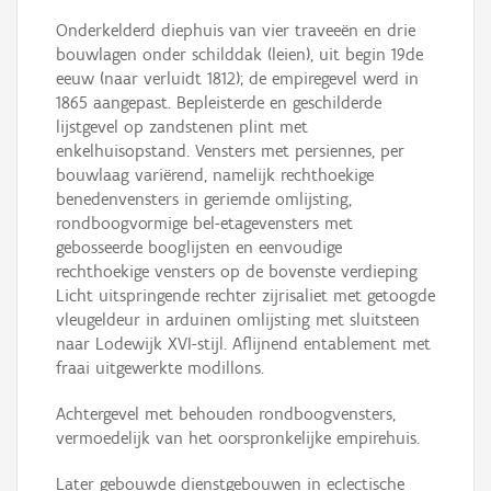
Onderkelderd diephuis van vier traveeën en drie
bouwlagen onder schilddak (leien), uit begin 19de
eeuw (naar verluidt 1812); de empiregevel werd in
1865 aangepast. Bepleisterde en geschilderde
lijstgevel op zandstenen plint met
enkelhuisopstand. Vensters met persiennes, per
bouwlaag variërend, namelijk rechthoekige
benedenvensters in geriemde omlijsting,
rondboogvormige bel-etagevensters met
gebosseerde booglijsten en eenvoudige
rechthoekige vensters op de bovenste verdieping
Licht uitspringende rechter zijrisaliet met getoogde
vleugeldeur in arduinen omlijsting met sluitsteen
naar Lodewijk XVI-stijl. Aflijnend entablement met
fraai uitgewerkte modillons.
Achtergevel met behouden rondboogvensters,
vermoedelijk van het oorspronkelijke empirehuis.
Later gebouwde dienstgebouwen in eclectische