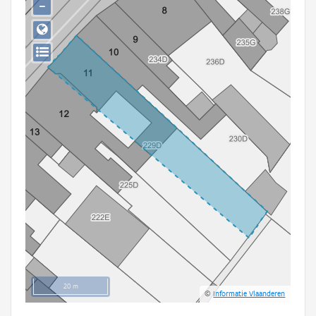
−
Persoon of collectief
Downloads
Hergebruik
Aanmelden
20 m
©
Informatie Vlaanderen