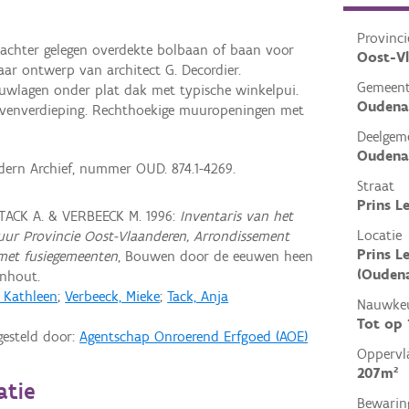
Provinci
achter gelegen overdekte bolbaan of baan voor
Oost-V
ar ontwerp van architect G. Decordier.
Gemeen
uwlagen onder plat dak met typische winkelpui.
Oudena
ovenverdieping. Rechthoekige muuropeningen met
Deelgem
Oudena
dern Archief, nummer OUD. 874.1-4269.
Straat
Prins L
 TACK A. & VERBEECK M. 1996:
Inventaris van het
Locatie
ctuur Provincie Oost-Vlaanderen, Arrondissement
Prins L
met fusiegemeenten
, Bouwen door de eeuwen heen
(Ouden
rnhout.
, Kathleen
;
Verbeeck, Mieke
;
Tack, Anja
Nauwkeu
Tot op
gesteld door:
Agentschap Onroerend Erfgoed (AOE)
Oppervl
207m²
atie
Bewarin