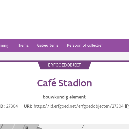
ming
Thema
Gebeurtenis
Persoon of collectief
ERFGOEDOBJECT
Café Stadion
bouwkundig
element
ID
27304
URI
https://id.erfgoed.net/erfgoedobjecten/27304