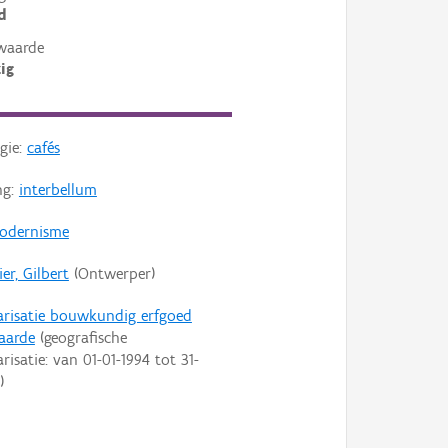
d
waarde
ig
gie:
cafés
ng:
interbellum
odernisme
er, Gilbert
(Ontwerper)
arisatie bouwkundig erfgoed
aarde
(geografische
arisatie: van
01-01-1994
tot
31-
)