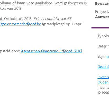
olbaan of baan voor gaaibalspel werd gesloopt en is
Bewaar
to's van 2018.
Erfgoed
Aanwez
d, Orthofoto's 2018,
Prins Leopoldstraat 85,
/geo.onroerenderfgoed.be
(geraadpleegd op 13 april
Typolo
Dateri
gesteld door:
Agentschap Onroerend Erfgoed (AOE)
Stijl:
m
Decordi
Invent
Ouden
invent
12-1996