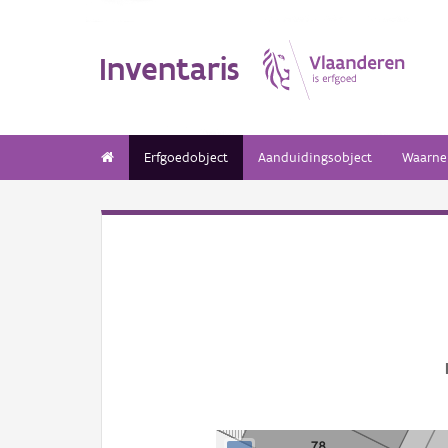
Inventaris
Erfgoedobject
Aanduidingsobject
Waarne