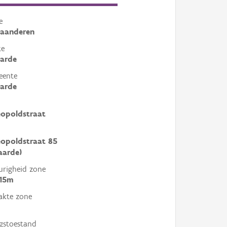
e
laanderen
te
arde
eente
arde
eopoldstraat
eopoldstraat 85
aarde)
righeid zone
 15m
akte zone
gstoestand