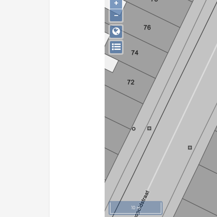
+
−
10 m