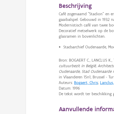
Beschrijving
Café zogenaamd "Stadion" en er
gaaibalspel. Gebouwd in 1932 na
Modernistisch café van twee bo
Decoratief metselwerk op de b
glasramen in bovenlichten.
Stadsarchief Oudenaarde, Mo
Bron: BOGAERT C., LANCLUS K.,
cultuurbezit in België, Archite
Oudenaarde, Stad Oudenaarde 
in Vlaanderen 15n1, Brussel - Tu
Auteurs:
Bogaert, Chris
;
Lanclus
Datum:
1996
De tekst wordt ter beschikking 
Aanvullende inform