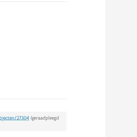
objecten/27304
(geraadpleegd