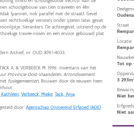
woning (links) en schoolgebouw (rechts). Aan de
tenen schoolgebouw van tien traveeën en één
Deelgem
dak (pannen, nok parallel met de straat). Gevel
Oudena
en rechthoekige vensters onder ijzeren latei, gevat
Straat
oonlijstje. Sierankers. De achtergevel, uitziend op de
Rempar
chthoekige travee-nissen en een ervoor gebouwd plat
Locatie
Rempar
rn Archief, nr. OUD. 874.1-4033.
Nauwkeu
Tot op
 TACK A. & VERBEECK M. 1996:
Inventaris van het
Oppervl
ctuur Provincie Oost-Vlaanderen, Arrondissement
3 293m
met fusiegemeenten
, Bouwen door de eeuwen heen
rnhout.
Bewarin
, Kathleen
;
Verbeeck, Mieke
;
Tack, Anja
Niet b
Erfgoed
gesteld door:
Agentschap Onroerend Erfgoed (AOE)
Niet aa