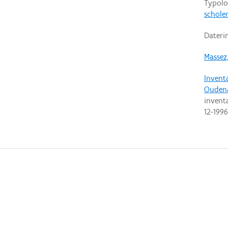
Typolo
schole
Dateri
Massez,
Invent
Ouden
invent
12-1996