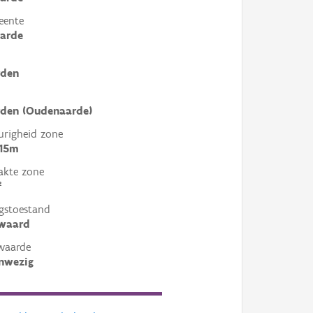
eente
arde
den
den (Oudenaarde)
righeid zone
 15m
akte zone
²
gstoestand
ewaard
waarde
nwezig