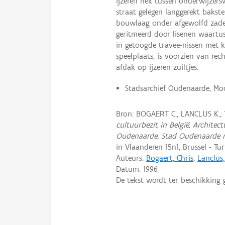
ijzeren hek tussen onderwijzers
straat gelegen langgerekt baks
bouwlaag onder afgewolfd zadel
geritmeerd door lisenen waartuss
in getoogde travee-nissen met kr
speelplaats, is voorzien van re
afdak op ijzeren zuiltjes.
Stadsarchief Oudenaarde, Mode
Bron: BOGAERT C., LANCLUS K.,
cultuurbezit in België, Archite
Oudenaarde, Stad Oudenaarde 
in Vlaanderen 15n1, Brussel - Tu
Auteurs:
Bogaert, Chris
;
Lanclus
Datum:
1996
De tekst wordt ter beschikking 