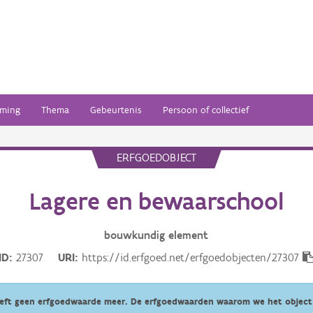
ming
Thema
Gebeurtenis
Persoon of collectief
ERFGOEDOBJECT
Lagere en bewaarschool
bouwkundig
element
ID
27307
URI
https://id.erfgoed.net/erfgoedobjecten/27307
eeft geen erfgoedwaarde meer. De erfgoedwaarden waarom we het object 