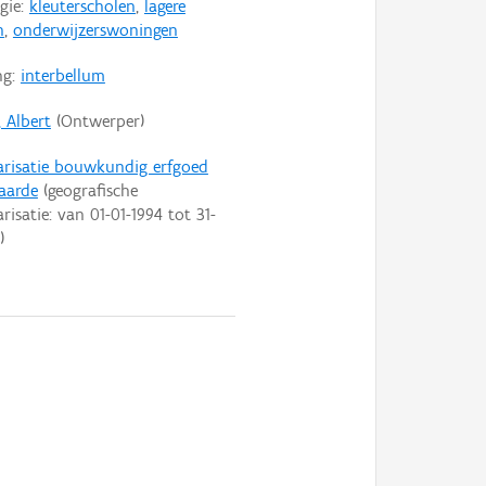
gie:
kleuterscholen
,
lagere
n
,
onderwijzerswoningen
ng:
interbellum
 Albert
(Ontwerper)
arisatie bouwkundig erfgoed
aarde
(geografische
arisatie: van
01-01-1994
tot
31-
)