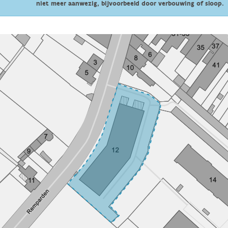
niet meer aanwezig, bijvoorbeeld door verbouwing of sloop.