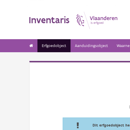
Inventaris
Erfgoedobject
Aanduidingsobject
Waarne
Dit erfgoedobject h