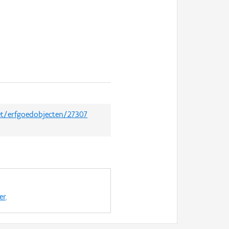
net/erfgoedobjecten/27307
er
.