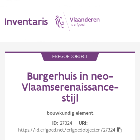
Inventaris
MENU
ERFGOEDOBJECT
Burgerhuis in neo-
Erfgoedobject
Vlaamserenaissance-
Aanduidingsobject
stijl
Waarneming
bouwkundig
element
Thema
ID
27324
URI
https://id.erfgoed.net/erfgoedobjecten/27324
Gebeurtenis