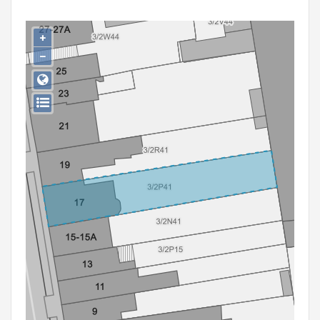
Persoon of collectief
+
Downloads
−
Hergebruik
Aanmelden