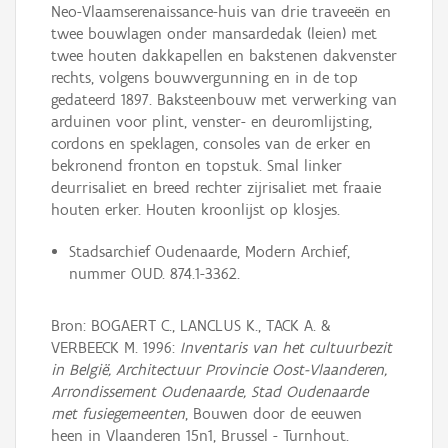
Neo-Vlaamserenaissance-huis van drie traveeën en
twee bouwlagen onder mansardedak (leien) met
twee houten dakkapellen en bakstenen dakvenster
rechts, volgens bouwvergunning en in de top
gedateerd 1897. Baksteenbouw met verwerking van
arduinen voor plint, venster- en deuromlijsting,
cordons en speklagen, consoles van de erker en
bekronend fronton en topstuk. Smal linker
deurrisaliet en breed rechter zijrisaliet met fraaie
houten erker. Houten kroonlijst op klosjes.
Stadsarchief Oudenaarde, Modern Archief,
nummer OUD. 874.1-3362.
Bron: BOGAERT C., LANCLUS K., TACK A. &
VERBEECK M. 1996:
Inventaris van het cultuurbezit
in België, Architectuur Provincie Oost-Vlaanderen,
Arrondissement Oudenaarde, Stad Oudenaarde
met fusiegemeenten
, Bouwen door de eeuwen
heen in Vlaanderen 15n1, Brussel - Turnhout.