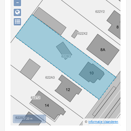
−
Persoon of collectief
Downloads
Hergebruik
Aanmelden
20 m
©
Informatie Vlaanderen