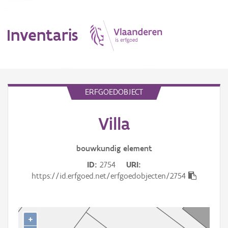
Inventaris
MENU
ERFGOEDOBJECT
Villa
Erfgoedobject
Aanduidingsobject
bouwkundig
element
ID
2754
URI
Waarneming
https://id.erfgoed.net/erfgoedobjecten/2754
Thema
Gebeurtenis
+