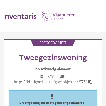
Inventaris
MENU
ERFGOEDOBJECT
Tweegezinswoning
Erfgoedobject
Aanduidingsobject
bouwkundig
element
ID
27754
URI
Waarneming
https://id.erfgoed.net/erfgoedobjecten/27754
Thema
Gebeurtenis
Dit erfgoedobject heeft geen erfgoedwaarde