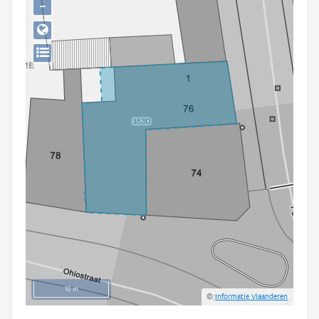
−
Persoon of collectief
Downloads
Hergebruik
Aanmelden
10 m
©
Informatie Vlaanderen