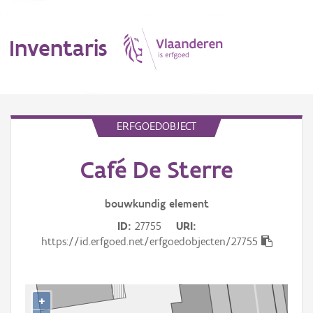
Inventaris
MENU
ERFGOEDOBJECT
Café De Sterre
Erfgoedobject
Aanduidingsobject
bouwkundig
element
ID
27755
URI
Waarneming
https://id.erfgoed.net/erfgoedobjecten/27755
Thema
Gebeurtenis
+