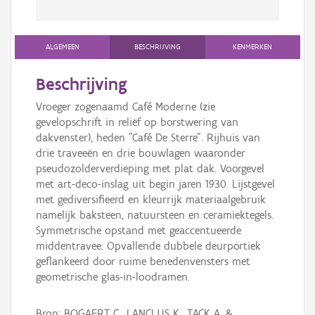
ALGEMEEN
BESCHRIJVING
KENMERKEN
Beschrijving
Vroeger zogenaamd Café Moderne (zie
gevelopschrift in reliëf op borstwering van
dakvenster), heden "Café De Sterre". Rijhuis van
drie traveeën en drie bouwlagen waaronder
pseudozolderverdieping met plat dak. Voorgevel
met art-deco-inslag uit begin jaren 1930. Lijstgevel
met gediversifieerd en kleurrijk materiaalgebruik
namelijk baksteen, natuursteen en ceramiektegels.
Symmetrische opstand met geaccentueerde
middentravee. Opvallende dubbele deurportiek
geflankeerd door ruime benedenvensters met
geometrische glas-in-loodramen.
Bron: BOGAERT C., LANCLUS K., TACK A. &