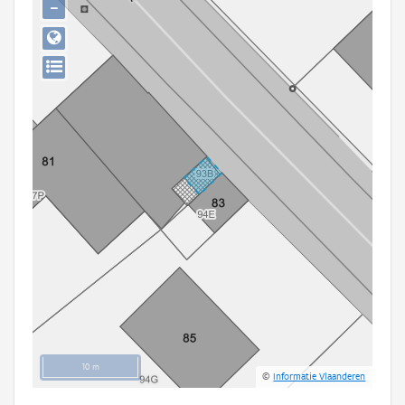
−
Persoon of collectief
Downloads
Hergebruik
Aanmelden
10 m
©
Informatie Vlaanderen