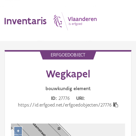
Inventaris
MENU
ERFGOEDOBJECT
Wegkapel
Erfgoedobject
Aanduidingsobject
bouwkundig
element
ID
27776
URI
Waarneming
https://id.erfgoed.net/erfgoedobjecten/27776
Thema
Gebeurtenis
+