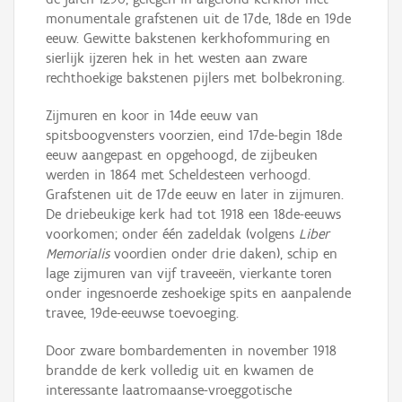
monumentale grafstenen uit de 17de, 18de en 19de
eeuw. Gewitte bakstenen kerkhofommuring en
sierlijk ijzeren hek in het westen aan zware
rechthoekige bakstenen pijlers met bolbekroning.
Zijmuren en koor in 14de eeuw van
spitsboogvensters voorzien, eind 17de-begin 18de
eeuw aangepast en opgehoogd, de zijbeuken
werden in 1864 met Scheldesteen verhoogd.
Grafstenen uit de 17de eeuw en later in zijmuren.
De driebeukige kerk had tot 1918 een 18de-eeuws
voorkomen; onder één zadeldak (volgens
Liber
Memorialis
voordien onder drie daken), schip en
lage zijmuren van vijf traveeën, vierkante toren
onder ingesnoerde zeshoekige spits en aanpalende
travee, 19de-eeuwse toevoeging.
Door zware bombardementen in november 1918
brandde de kerk volledig uit en kwamen de
interessante laatromaanse-vroeggotische