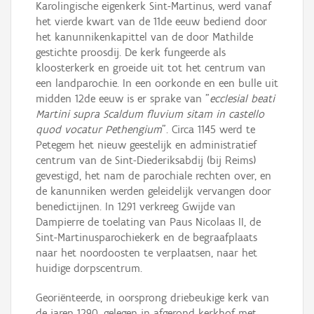
Karolingische eigenkerk Sint-Martinus, werd vanaf
het vierde kwart van de 11de eeuw bediend door
het kanunnikenkapittel van de door Mathilde
gestichte proosdij. De kerk fungeerde als
kloosterkerk en groeide uit tot het centrum van
een landparochie. In een oorkonde en een bulle uit
midden 12de eeuw is er sprake van "
ecclesial beati
Martini supra Scaldum fluvium sitam in castello
quod vocatur Pethengium
". Circa 1145 werd te
Petegem het nieuw geestelijk en administratief
centrum van de Sint-Diederiksabdij (bij Reims)
gevestigd, het nam de parochiale rechten over, en
de kanunniken werden geleidelijk vervangen door
benedictijnen. In 1291 verkreeg Gwijde van
Dampierre de toelating van Paus Nicolaas II, de
Sint-Martinusparochiekerk en de begraafplaats
naar het noordoosten te verplaatsen, naar het
huidige dorpscentrum.
Georiënteerde, in oorsprong driebeukige kerk van
de jaren 1290, gelegen in afgerond kerkhof met