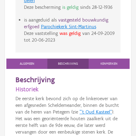
delen
Deze bescherming
is geldig
sinds
28-12-1936
is aangeduid als
vastgesteld bouwkundig
erfgoed
Parochiekerk Sint-Martinus
Deze vaststelling
was geldig
van
24-09-2009
tot
20-06-2023
ALGEMEEN
BESCHRIJVING
KENMERKEN
Beschrijving
Historiek
De eerste kerk bevond zich op de linkeroever van
een afgesneden Scheldemeander, binnen de burcht
van de heren van Petegem (zie
"'t Oud Kasteel"
).
Het was een georiënteerde houten zaalkerk uit de
eerste helft van de 9de eeuw, die later werd
vervangen door een eenbeukige stenen kerk. De