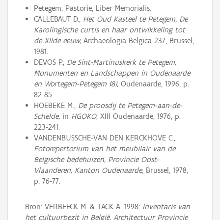
Petegem, Pastorie, Liber Memorialis.
CALLEBAUT D.,
Het Oud Kasteel te Petegem, De
Karolingische curtis en haar ontwikkeling tot
de XIIde eeuw,
Archaeologia Belgica 237, Brussel,
1981.
DEVOS P.,
De Sint-Martinuskerk te Petegem,
Monumenten en Landschappen in Oudenaarde
en Wortegem-Petegem (8),
Oudenaarde, 1996, p.
82-85.
HOEBEKE M.,
De proosdij te Petegem-aan-de-
Schelde,
in
HGOKO
, XIII Oudenaarde, 1976, p.
223-241.
VANDENBUSSCHE-VAN DEN KERCKHOVE C.,
Fotorepertorium van het meubilair van de
Belgische bedehuizen, Provincie Oost-
Vlaanderen, Kanton Oudenaarde
, Brussel, 1978,
p. 76-77.
Bron: VERBEECK M. & TACK A. 1998:
Inventaris van
het cultuurbezit in België, Architectuur Provincie