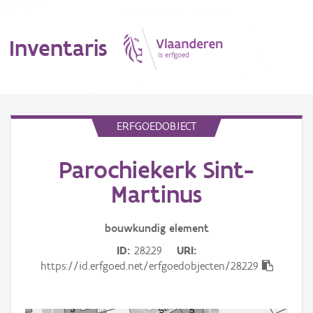
Inventaris
MENU
ERFGOEDOBJECT
Parochiekerk Sint-
Erfgoedobject
Martinus
Aanduidingsobject
bouwkundig
element
Waarneming
ID
28229
URI
Thema
https://id.erfgoed.net/erfgoedobjecten/28229
Gebeurtenis