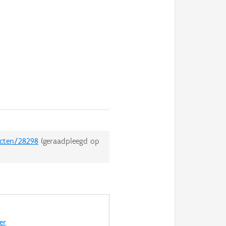
ecten/28298
(geraadpleegd op
er
.