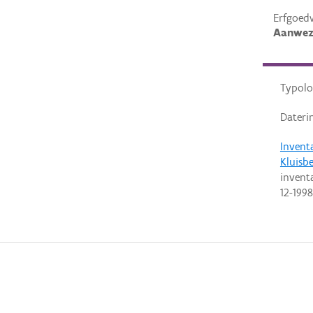
Erfgoed
Aanwez
Typolo
Dateri
Invent
Kluisb
invent
12-1998