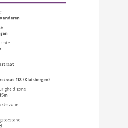
e
laanderen
te
rgen
eente
m
mstraat
straat 118 (Kluisbergen)
righeid zone
 15m
akte zone
gstoestand
d