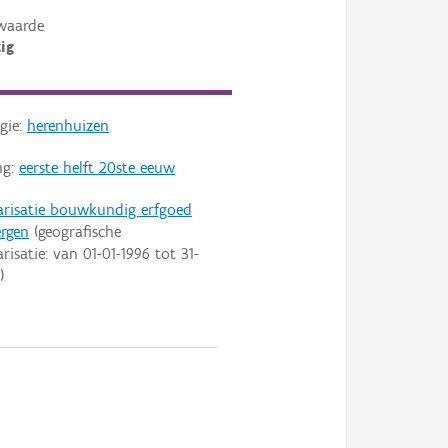
waarde
ig
gie:
herenhuizen
ng:
eerste helft 20ste eeuw
arisatie bouwkundig erfgoed
ergen
(geografische
arisatie: van
01-01-1996
tot
31-
)