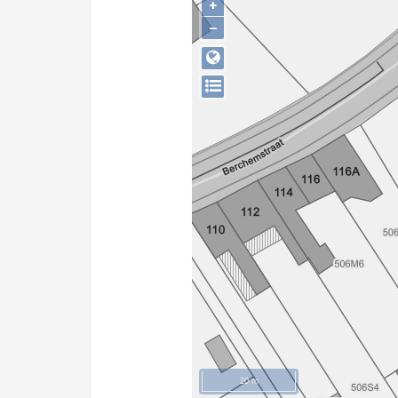
+
−
20 m