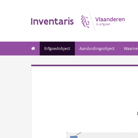
Inventaris
Erfgoedobject
Aanduidingsobject
Waarne