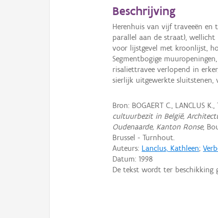
Beschrijving
Herenhuis van vijf traveeën en
parallel aan de straat), wellich
voor lijstgevel met kroonlijst,
Segmentbogige muuropeningen, d
risaliettravee verlopend in erke
sierlijk uitgewerkte sluitstenen
Bron: BOGAERT C., LANCLUS K.,
cultuurbezit in België, Archite
Oudenaarde, Kanton Ronse
, Bo
Brussel - Turnhout.
Auteurs:
Lanclus, Kathleen
;
Verb
Datum:
1998
De tekst wordt ter beschikking 