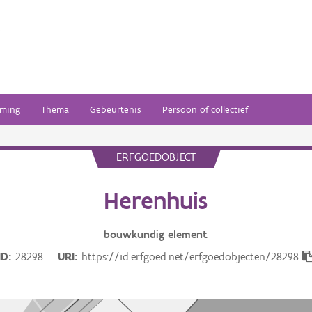
ming
Thema
Gebeurtenis
Persoon of collectief
ERFGOEDOBJECT
Herenhuis
bouwkundig
element
ID
28298
URI
https://id.erfgoed.net/erfgoedobjecten/28298