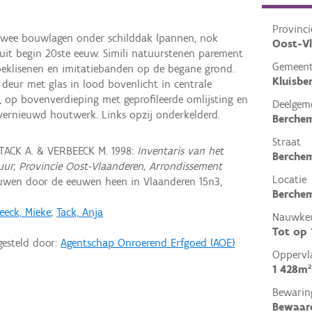
Provinci
 twee bouwlagen onder schilddak (pannen, nok
Oost-V
t uit begin 20ste eeuw. Simili natuurstenen parement
Gemeen
 hoeklisenen en imitatiebanden op de begane grond.
Kluisbe
eur met glas in lood bovenlicht in centrale
r, op bovenverdieping met geprofileerde omlijsting en
Deelgem
, vernieuwd houtwerk. Links opzij onderkelderd.
Berche
Straat
 TACK A. & VERBEECK M. 1998:
Inventaris van het
Berche
ctuur, Provincie Oost-Vlaanderen, Arrondissement
Locatie
uwen door de eeuwen heen in Vlaanderen 15n3,
Berchem
eeck, Mieke
;
Tack, Anja
Nauwkeu
Tot op
gesteld door:
Agentschap Onroerend Erfgoed (AOE)
Oppervl
1 428m²
Bewarin
Bewaar