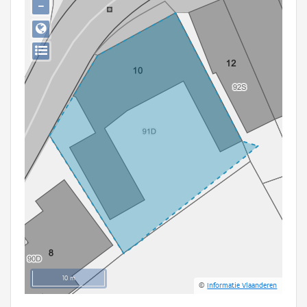
−
Persoon of collectief
Downloads
Hergebruik
Aanmelden
10 m
©
Informatie Vlaanderen