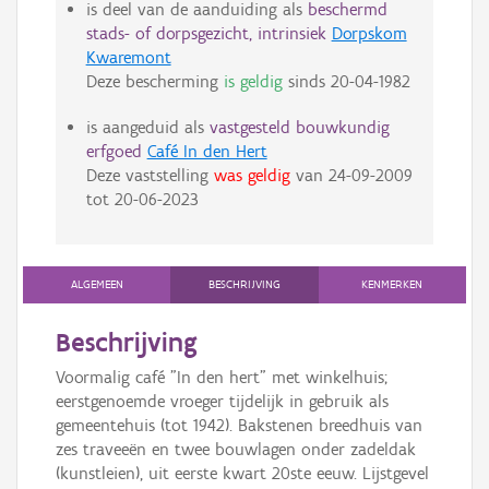
is deel van de aanduiding als
beschermd
stads- of dorpsgezicht, intrinsiek
Dorpskom
Kwaremont
Deze bescherming
is geldig
sinds
20-04-1982
is aangeduid als
vastgesteld bouwkundig
erfgoed
Café In den Hert
Deze vaststelling
was geldig
van
24-09-2009
tot
20-06-2023
ALGEMEEN
BESCHRIJVING
KENMERKEN
Beschrijving
Voormalig café "In den hert" met winkelhuis;
eerstgenoemde vroeger tijdelijk in gebruik als
gemeentehuis (tot 1942). Bakstenen breedhuis van
zes traveeën en twee bouwlagen onder zadeldak
(kunstleien), uit eerste kwart 20ste eeuw. Lijstgevel