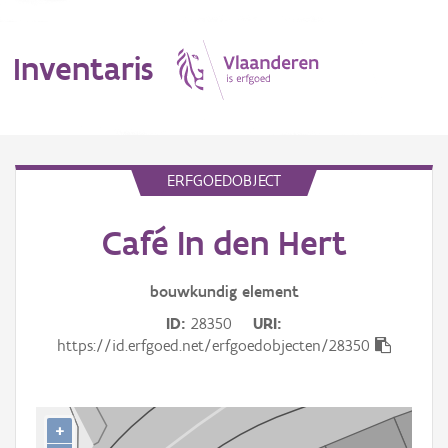
Inventaris
MENU
ERFGOEDOBJECT
Café In den Hert
Erfgoedobject
Aanduidingsobject
bouwkundig
element
ID
28350
URI
Waarneming
https://id.erfgoed.net/erfgoedobjecten/28350
Thema
Gebeurtenis
+