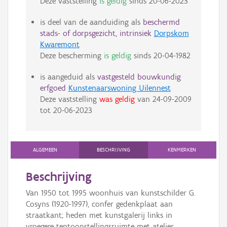
Deze vaststelling
is geldig
sinds
20-06-2023
is deel van de aanduiding als
beschermd
stads- of dorpsgezicht, intrinsiek
Dorpskom
Kwaremont
Deze bescherming
is geldig
sinds
20-04-1982
is aangeduid als
vastgesteld bouwkundig
erfgoed
Kunstenaarswoning Uilennest
Deze vaststelling
was geldig
van
24-09-2009
tot
20-06-2023
ALGEMEEN
BESCHRIJVING
KENMERKEN
Beschrijving
Van 1950 tot 1995 woonhuis van kunstschilder G.
Cosyns (1920-1997), confer gedenkplaat aan
straatkant; heden met kunstgalerij links in
vroegere tentoonstellingsruimte met atelier.