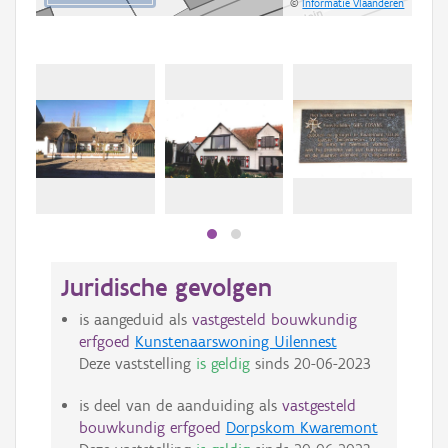
©
Informatie Vlaanderen
Beki
bee
bee
Juridische gevolgen
is aangeduid als
vastgesteld bouwkundig
erfgoed
Kunstenaarswoning Uilennest
Deze vaststelling
is geldig
sinds
20-06-2023
is deel van de aanduiding als
vastgesteld
bouwkundig erfgoed
Dorpskom Kwaremont