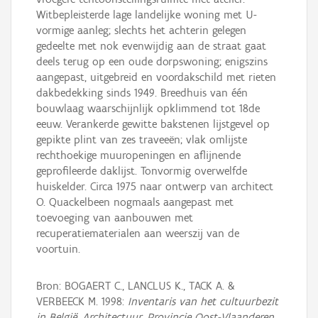
Witbepleisterde lage landelijke woning met U-
vormige aanleg; slechts het achterin gelegen
gedeelte met nok evenwijdig aan de straat gaat
deels terug op een oude dorpswoning; enigszins
aangepast, uitgebreid en voordakschild met rieten
dakbedekking sinds 1949. Breedhuis van één
bouwlaag waarschijnlijk opklimmend tot 18de
eeuw. Verankerde gewitte bakstenen lijstgevel op
gepikte plint van zes traveeën; vlak omlijste
rechthoekige muuropeningen en aflijnende
geprofileerde daklijst. Tonvormig overwelfde
huiskelder. Circa 1975 naar ontwerp van architect
O. Quackelbeen nogmaals aangepast met
toevoeging van aanbouwen met
recuperatiematerialen aan weerszij van de
voortuin.
Bron: BOGAERT C., LANCLUS K., TACK A. &
VERBEECK M. 1998:
Inventaris van het cultuurbezit
in België, Architectuur, Provincie Oost-Vlaanderen,