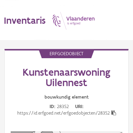
Inventaris
MENU
ERFGOEDOBJECT
Kunstenaarswoning
Erfgoedobject
Uilennest
Aanduidingsobject
bouwkundig
element
Waarneming
ID
28352
URI
Thema
https://id.erfgoed.net/erfgoedobjecten/28352
Gebeurtenis