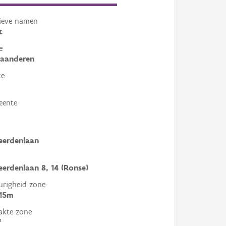
tieve namen
t
e
laanderen
te
eente
leerdenlaan
leerdenlaan 8, 14 (Ronse)
righeid zone
 15m
akte zone
²