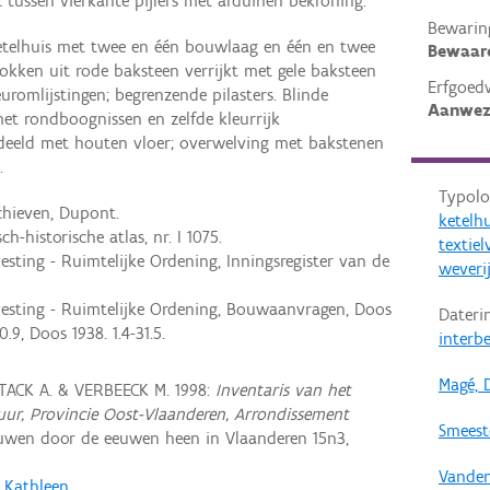
tussen vierkante pijlers met arduinen bekroning.
Bewarin
telhuis met twee en één bouwlaag en één en twee
Bewaar
okken uit rode baksteen verrijkt met gele baksteen
Erfgoed
uromlijstingen; begrenzende pilasters. Blinde
Aanwez
et rondboognissen en zelfde kleurrijk
edeeld met houten vloer; overwelving met bakstenen
.
Typolo
rchieven, Dupont.
ketelh
h-historische atlas, nr. I 1075.
textiel
esting - Ruimtelijke Ordening, Inningsregister van de
weveri
vesting - Ruimtelijke Ordening, Bouwaanvragen, Doos
Dateri
0.9, Doos 1938. 1.4-31.5.
interb
Magé, 
 TACK A. & VERBEECK M. 1998:
Inventaris van het
ctuur, Provincie Oost-Vlaanderen, Arrondissement
Smeeste
uwen door de eeuwen heen in Vlaanderen 15n3,
Vanden
, Kathleen