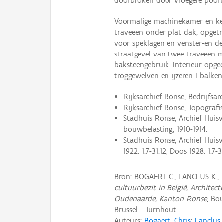
doorbroken door vroegere poort 
Voormalige machinekamer en ke
traveeën onder plat dak, opgetr
voor speklagen en venster-en de
straatgevel van twee traveeën m
baksteengebruik. Interieur opg
troggewelven en ijzeren I-balken
Rijksarchief Ronse, Bedrijfsa
Rijksarchief Ronse, Topografisc
Stadhuis Ronse, Archief Huisv
bouwbelasting, 1910-1914.
Stadhuis Ronse, Archief Huis
1922. 1.7-31.12, Doos 1928. 1.7-3
Bron: BOGAERT C., LANCLUS K.,
cultuurbezit in België, Archite
Oudenaarde, Kanton Ronse
, Bo
Brussel - Turnhout.
Auteurs:
Bogaert, Chris
;
Lanclus