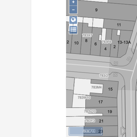
+
−
20 m