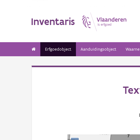
Inventaris
Erfgoedobject
Aanduidingsobject
Waarne
Tex