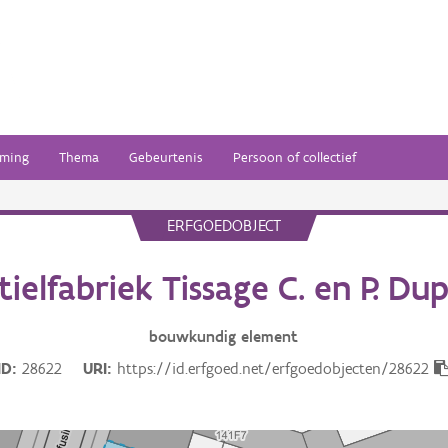
ming
Thema
Gebeurtenis
Persoon of collectief
ERFGOEDOBJECT
tielfabriek Tissage C. en P. Du
bouwkundig
element
ID
28622
URI
https://id.erfgoed.net/erfgoedobjecten/28622