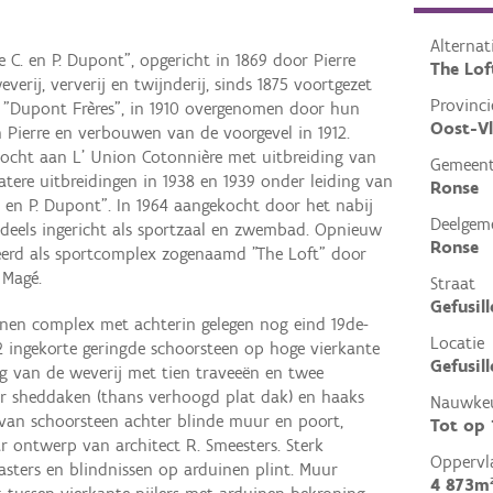
Alterna
ge C. en P. Dupont", opgericht in 1869 door Pierre
The Lof
verij, ververij en twijnderij, sinds 1875 voortgezet
Provinci
 "Dupont Frères", in 1910 overgenomen door hun
Oost-V
n Pierre en verbouwen van de voorgevel in 1912.
rkocht aan L' Union Cotonnière met uitbreiding van
Gemeen
atere uitbreidingen in 1938 en 1939 onder leiding van
Ronse
C. en P. Dupont". In 1964 aangekocht door het nabij
Deelgem
 deels ingericht als sportzaal en zwembad. Opnieuw
Ronse
eerd als sportcomplex zogenaamd "The Loft" door
 Magé.
Straat
Gefusil
enen complex met achterin gelegen nog eind 19de-
Locatie
 ingekorte geringde schoorsteen op hoge vierkante
Gefusil
ing van de weverij met tien traveeën en twee
r sheddaken (thans verhoogd plat dak) en haaks
Nauwkeu
van schoorsteen achter blinde muur en poort,
Tot op
 ontwerp van architect R. Smeesters. Sterk
Oppervl
lasters en blindnissen op arduinen plint. Muur
4 873m