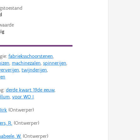
gstoestand
d
waarde
ig
gie:
fabrieksschoorstenen
,
uizen
,
machinezalen
,
spinnerijen
,
ververijen
,
twijnderijen
,
jen
ng:
derde kwart 19de eeuw
,
ellum
,
voor WO I
Dirk
(Ontwerper)
rs, R.
(Ontwerper)
abeele, W.
(Ontwerper)