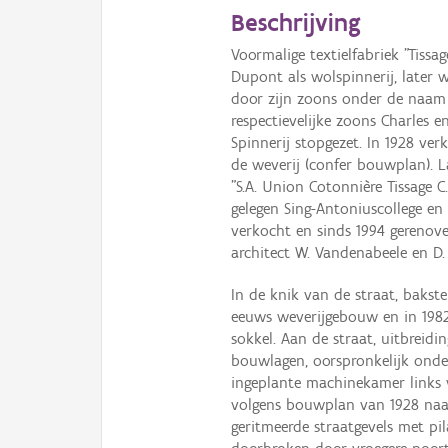
Beschrijving
Voormalige textielfabriek "Tissa
Dupont als wolspinnerij, later we
door zijn zoons onder de naam
respectievelijke zoons Charles e
Spinnerij stopgezet. In 1928 ve
de weverij (confer bouwplan). L
"S.A. Union Cotonnière Tissage 
gelegen Sing-Antoniuscollege en
verkocht en sinds 1994 gerenov
architect W. Vandenabeele en D.
In de knik van de straat, bakst
eeuws weverijgebouw en in 1982
sokkel. Aan de straat, uitbreid
bouwlagen, oorspronkelijk onde
ingeplante machinekamer links 
volgens bouwplan van 1928 naar
geritmeerde straatgevels met pi