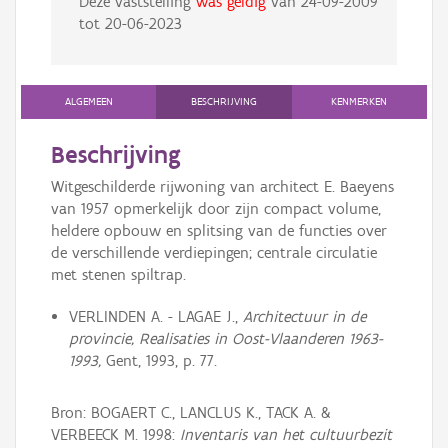
Deze vaststelling
was geldig
van
24-09-2009
tot
20-06-2023
ALGEMEEN
BESCHRIJVING
KENMERKEN
Beschrijving
Witgeschilderde rijwoning van architect E. Baeyens
van 1957 opmerkelijk door zijn compact volume,
heldere opbouw en splitsing van de functies over
de verschillende verdiepingen; centrale circulatie
met stenen spiltrap.
VERLINDEN A. - LAGAE J.,
Architectuur in de
provincie, Realisaties in Oost-Vlaanderen 1963-
1993,
Gent, 1993, p. 77.
Bron: BOGAERT C., LANCLUS K., TACK A. &
VERBEECK M. 1998:
Inventaris van het cultuurbezit