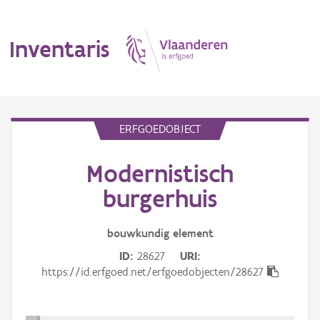
Inventaris
MENU
ERFGOEDOBJECT
Modernistisch
Erfgoedobject
burgerhuis
Aanduidingsobject
bouwkundig
element
Waarneming
ID
28627
URI
Thema
https://id.erfgoed.net/erfgoedobjecten/28627
Gebeurtenis