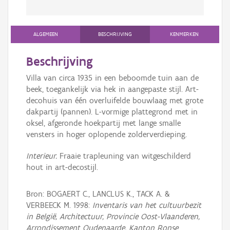
ALGEMEEN
BESCHRIJVING
KENMERKEN
Beschrijving
Villa van circa 1935 in een beboomde tuin aan de
beek, toegankelijk via hek in aangepaste stijl. Art-
decohuis van één overluifelde bouwlaag met grote
dakpartij (pannen). L-vormige plattegrond met in
oksel, afgeronde hoekpartij met lange smalle
vensters in hoger oplopende zolderverdieping.
Interieur.
Fraaie trapleuning van witgeschilderd
hout in art-decostijl.
Bron: BOGAERT C., LANCLUS K., TACK A. &
VERBEECK M. 1998:
Inventaris van het cultuurbezit
in België, Architectuur, Provincie Oost-Vlaanderen,
Arrondissement Oudenaarde, Kanton Ronse
,