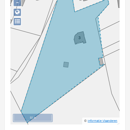
−
Persoon of collectief
Downloads
Hergebruik
Aanmelden
50 m
©
Informatie Vlaanderen