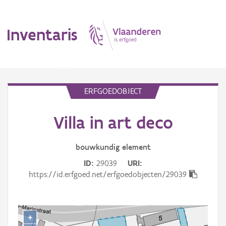
Inventaris
MENU
ERFGOEDOBJECT
Villa in art deco
Erfgoedobject
Aanduidingsobject
bouwkundig
element
ID
29039
URI
Waarneming
https://id.erfgoed.net/erfgoedobjecten/29039
Thema
Gebeurtenis
+