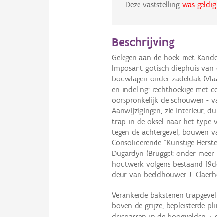
Deze vaststelling
was geldig
Beschrijving
Gelegen aan de hoek met Kandel
Imposant gotisch diephuis van 
bouwlagen onder zadeldak (Vlaa
en indeling: rechthoekige met 
oorspronkelijk de schouwen - v
Aanwijzigingen, zie interieur, 
trap in de oksel naar het type 
tegen de achtergevel, bouwen va
Consoliderende "Kunstige Herste
Dugardyn (Brugge): onder meer 
houtwerk volgens bestaand 19d
deur van beeldhouwer J. Claerhou
Verankerde bakstenen trapgevel 
boven de grijze, bepleisterde pl
driepassen in de boogvelden + ge