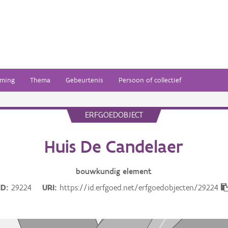
ming
Thema
Gebeurtenis
Persoon of collectief
ERFGOEDOBJECT
Huis De Candelaer
bouwkundig
element
ID
29224
URI
https://id.erfgoed.net/erfgoedobjecten/29224