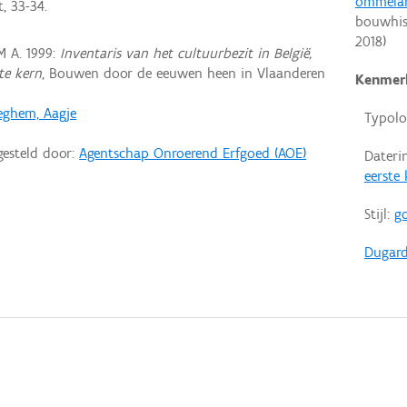
ommela
, 33-34.
bouwhis
2018
)
 A. 1999:
Inventaris van het cultuurbezit in België,
te kern
, Bouwen door de eeuwen heen in Vlaanderen
Kenmer
eghem, Aagje
Typolo
gesteld door:
Agentschap Onroerend Erfgoed (AOE)
Dateri
eerste
Stijl:
go
Dugard