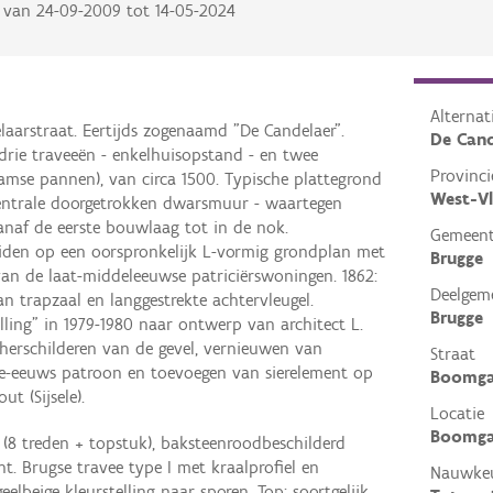
van
24-09-2009
tot
14-05-2024
Alterna
aarstraat. Eertijds zogenaamd "De Candelaer".
De Cand
drie traveeën - enkelhuisopstand - en twee
Provinci
mse pannen), van circa 1500. Typische plattegrond
West-V
centrale doorgetrokken dwarsmuur - waartegen
anaf de eerste bouwlaag tot in de nok.
Gemeen
duiden op een oorspronkelijk L-vormig grondplan met
Brugge
van de laat-middeleeuwse patriciërswoningen. 1862:
Deelgem
n trapzaal en langgestrekte achtervleugel.
Brugge
lling" in 1979-1980 naar ontwerp van architect L.
herschilderen van de gevel, vernieuwen van
Straat
e-eeuws patroon en toevoegen van sierelement op
Boomga
t (Sijsele).
Locatie
Boomgaa
(8 treden + topstuk), baksteenroodbeschilderd
int. Brugse travee type I met kraalprofiel en
Nauwkeu
elbeige kleurstelling naar sporen. Top: soortgelijk