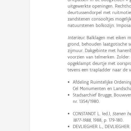
uitgewerkte openingen. Rechtho
deurtussendorpel met ruitmotief
zandstenen consooltjes mogelij
natuurstenen bolkozijn. Imposa
Interieur.
Balklagen met eiken m
grond, behouden laatgotische sc
zijmuur. Dakgebinte met hanen
voorzien van telmerken. Zolde
opgeklampt deurtje met oorspro
tevens een trapladder naar de vl
Afdeling Ruimtelijke Ordeni
Cel Monumenten en Landschap
Stadsarchief Brugge, Bouwverg
nr. 1354/1980.
CONSTANDT L. (ed.),
Stenen he
1877-1988
, 1988, p. 179-180.
DEVLIEGHER L., DEVLIEGHER 