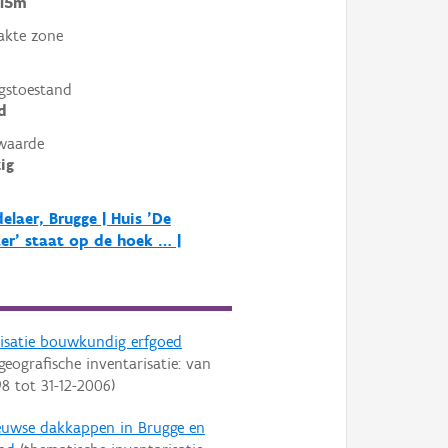
 15m
akte zone
gstoestand
d
waarde
ig
elaer, Brugge | Huis 'De
er' staat op de hoek … |
risatie bouwkundig erfgoed
geografische inventarisatie: van
98
tot
31-12-2006
)
euwse dakkappen in Brugge en