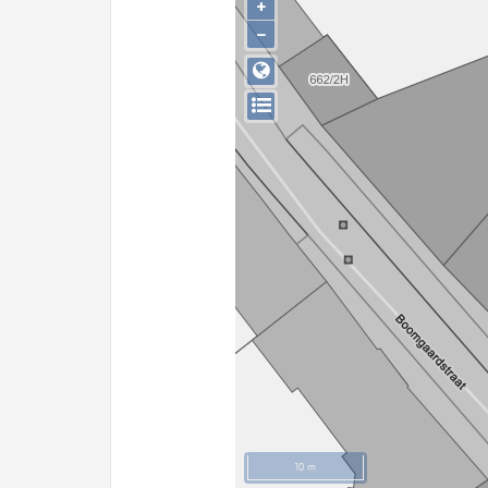
+
−
10 m