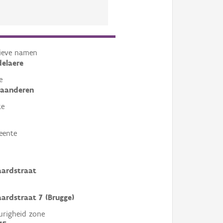
tieve namen
elaere
e
laanderen
te
eente
ardstraat
rdstraat 7 (Brugge)
righeid zone