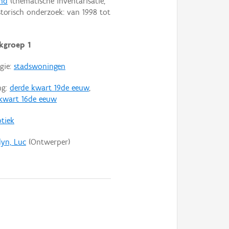
nd
(thematische inventarisatie,
torisch onderzoek: van
1998
tot
kgroep 1
gie:
stadswoningen
ng:
derde kwart 19de eeuw
,
 kwart 16de eeuw
tiek
yn, Luc
(Ontwerper)