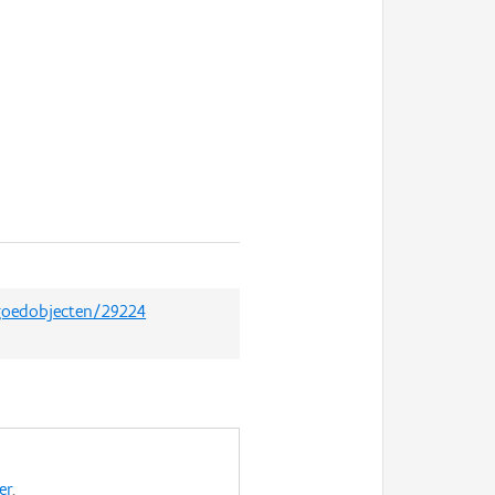
fgoedobjecten/29224
er
.