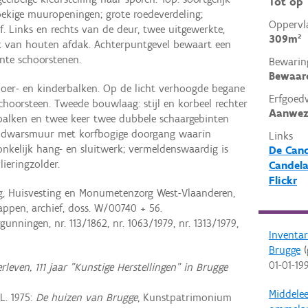
Tot op
ekige muuropeningen; grote roedeverdeling;
Oppervl
. Links en rechts van de deur, twee uitgewerkte,
309m²
k van houten afdak. Achterpuntgevel bewaart een
nte schoorstenen.
Bewarin
Bewaar
oer- en kinderbalken. Op de licht verhoogde begane
Erfgoed
hoorsteen. Tweede bouwlaag: stijl en korbeel rechter
Aanwez
balken en twee keer twee dubbele schaargebinten
r: dwarsmuur met korfbogige doorgang waarin
Links
nkelijk hang- en sluitwerk; vermeldenswaardig is
De Cand
ieringzolder.
Candela
Flickr
ng, Huisvesting en Monumetenzorg West-Vlaanderen,
pen, archief, doss. W/00740 + 56.
unningen, nr. 113/1862, nr. 1063/1979, nr. 1313/1979,
Inventa
Brugge
(
01-01-19
rleven, 111 jaar "Kunstige Herstellingen" in Brugge
Middele
L. 1975:
De huizen van Brugge
, Kunstpatrimonium