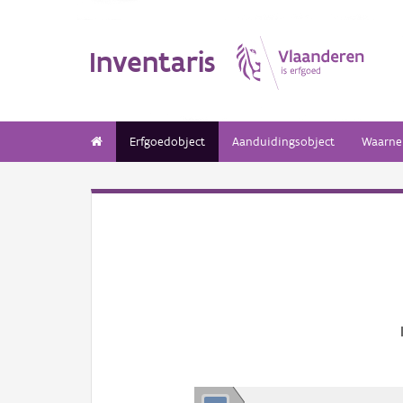
Inventaris
Erfgoedobject
Aanduidingsobject
Waarne