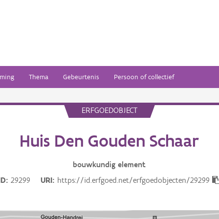
ming
Thema
Gebeurtenis
Persoon of collectief
ERFGOEDOBJECT
Huis Den Gouden Schaar
bouwkundig
element
ID
29299
URI
https://id.erfgoed.net/erfgoedobjecten/29299