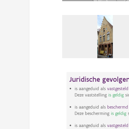
Juridische gevolge
is aangeduid als
vastgestel
Deze vaststelling
is geldig
si
is aangeduid als
bescherm
Deze bescherming
is geldig
s
is aangeduid als
vastgestel