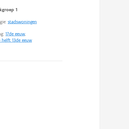
kgroep 1
gie:
stadswoningen
ng:
17de eeuw
,
 helft 13de eeuw