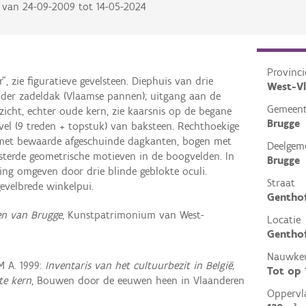
van
24-09-2009
tot
14-05-2024
Provinci
zie figuratieve gevelsteen. Diephuis van drie
West-V
der zadeldak (Vlaamse pannen); uitgang aan de
Gemeen
icht, echter oude kern, zie kaarsnis op de begane
Brugge
vel (9 treden + topstuk) van baksteen. Rechthoekige
met bewaarde afgeschuinde dagkanten, bogen met
Deelgem
isterde geometrische motieven in de boogvelden. In
Brugge
ng omgeven door drie blinde geblokte oculi.
Straat
velbrede winkelpui.
Gentho
en van Brugge
, Kunstpatrimonium van West-
Locatie
Genthof
Nauwkeu
 A. 1999:
Inventaris van het cultuurbezit in België,
Tot op
te kern
, Bouwen door de eeuwen heen in Vlaanderen
Oppervl