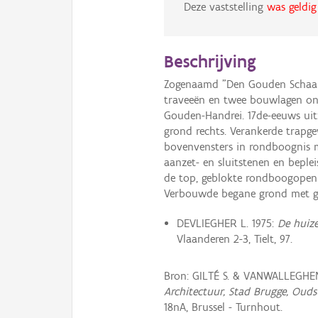
Deze vaststelling
was geldig
Beschrijving
Zogenaamd "Den Gouden Schaar", 
traveeën en twee bouwlagen on
Gouden-Handrei. 17de-eeuws uitz
grond rechts. Verankerde trapge
bovenvensters in rondboognis 
aanzet- en sluitstenen en beple
de top, geblokte rondboogopeni
Verbouwde begane grond met ge
DEVLIEGHER L. 1975:
De huiz
Vlaanderen 2-3, Tielt, 97.
Bron: GILTÉ S. & VANWALLEGHEM
Architectuur, Stad Brugge, Ouds
18nA, Brussel - Turnhout.