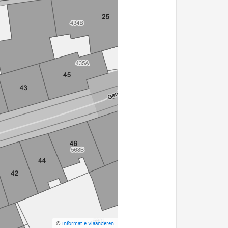
©
Informatie Vlaanderen