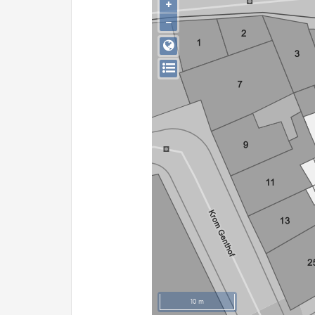
+
−
10 m