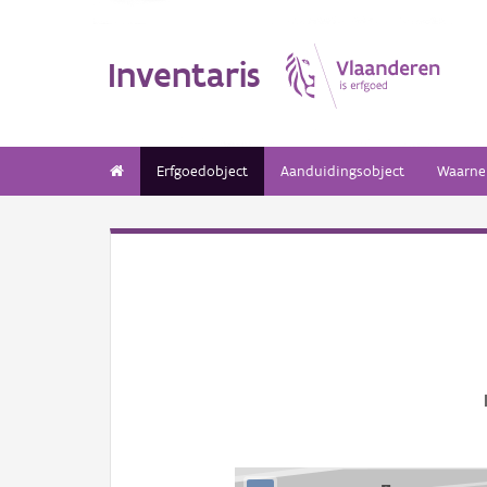
Inventaris
Erfgoedobject
Aanduidingsobject
Waarne