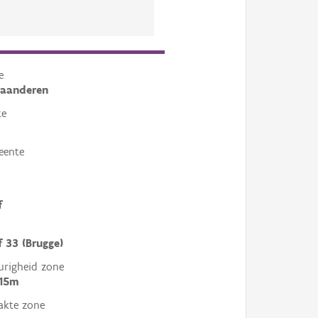
e
laanderen
te
eente
f
 33 (Brugge)
righeid zone
 15m
akte zone