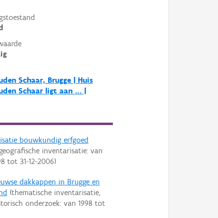
gstoestand
d
waarde
ig
den Schaar, Brugge | Huis
den Schaar ligt aan … |
risatie bouwkundig erfgoed
geografische inventarisatie: van
98
tot
31-12-2006
)
euwse dakkappen in Brugge en
nd
(thematische inventarisatie,
torisch onderzoek: van
1998
tot