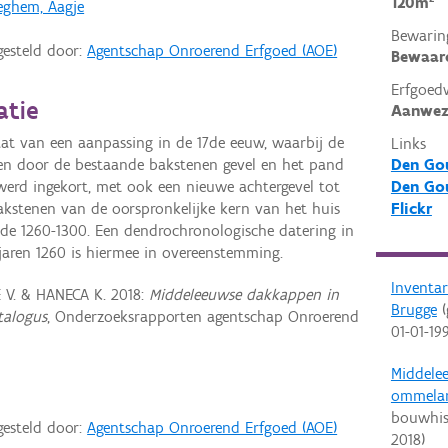
120m²
eghem, Aagje
Bewarin
gesteld door:
Agentschap Onroerend Erfgoed (AOE)
Bewaar
Erfgoed
atie
Aanwez
aat van een aanpassing in de 17de eeuw, waarbij de
Links
en door de bestaande bakstenen gevel en het pand
Den Gou
werd ingekort, met ook een nieuwe achtergevel tot
Den Gou
akstenen van de oorspronkelijke kern van het huis
Flickr
de 1260-1300. Een dendrochronologische datering in
aren 1260 is hiermee in overeenstemming.
Inventa
V. & HANECA K. 2018:
Middeleeuwse dakkappen in
Brugge
(
talogus
, Onderzoeksrapporten agentschap Onroerend
01-01-19
Middele
ommela
bouwhis
gesteld door:
Agentschap Onroerend Erfgoed (AOE)
2018
)