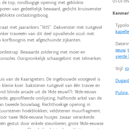
01-01-19
In de top, rondbogige opening met geblokte
sporen van gedeeltelijk bewaard, gedicht kruisvenster
Kenmer
geblokte ontlastingsboog.
Typolo
raat met jaarankers "1615". Dakvenster met tuitgevel
kapell
nker traveeën van dit deel opvallende oculi met
n korfboognis met afgeschuinde zijkanten.
Dateri
eeuw
,
rdestrap. Bewaarde zoldering met moer-en
vierde
onsoles. Oorspronkelijk schaargebint met telmerken.
Stijl:
r
is van de Kaarsgieters. De ingebouwde voorgevel is
Dugard
n kleine koer: bakstenen tuitgevel van één travee en
d blinde arcade uit de 14de eeuw(?). 18de-eeuws
Pulinx,
rde, geprofileerde omlijsting; halfronde arkel van de
van tweede bouwlaag. Rechthoekige opening in
tuurstenen hoekblokken; veldstenen muurfragment.
door twee 18de-eeuwse huisjes: zwaar verankerde
eën gestut door enkele steunberen; grote 18de-eeuwse