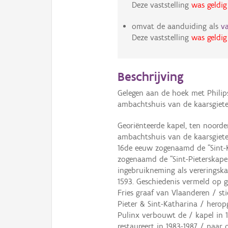
Deze vaststelling
was geldig
omvat de aanduiding als
v
Deze vaststelling
was geldig
Beschrijving
Gelegen aan de hoek met Philips
ambachtshuis van de kaarsgiete
Georiënteerde kapel, ten noord
ambachtshuis van de kaarsgieter
16de eeuw zogenaamd de "Sint-K
zogenaamd de "Sint-Pieterskape
ingebruikneming als vereringska
1593. Geschiedenis vermeld op g
Fries graaf van Vlaanderen / st
Pieter & Sint-Katharina / hero
Pulinx verbouwt de / kapel in 1
restaureert in 1983-1987 / naa