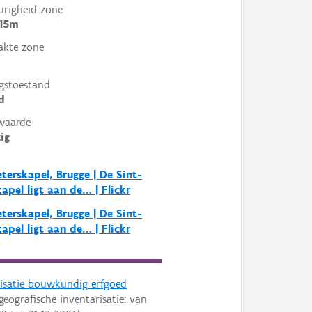
righeid zone
 15m
akte zone
gstoestand
d
waarde
ig
eterskapel, Brugge | De Sint-
kapel ligt aan de… | Flickr
eterskapel, Brugge | De Sint-
kapel ligt aan de… | Flickr
risatie bouwkundig erfgoed
geografische inventarisatie: van