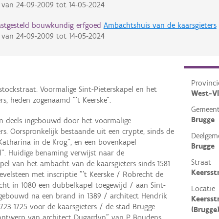
van
24-09-2009
tot
14-05-2024
astgesteld bouwkundig erfgoed
Ambachtshuis van de kaarsgieters
van
24-09-2009
tot
14-05-2024
Provinci
tockstraat. Voormalige Sint-Pieterskapel en het
West-V
rs, heden zogenaamd "'t Keerske".
Gemeen
Brugge
en deels ingebouwd door het voormalige
s. Oorspronkelijk bestaande uit een crypte, sinds de
Deelgem
atharina in de Krog", en een bovenkapel
Brugge
l". Huidige benaming verwijst naar de
Straat
pel van het ambacht van de kaarsgieters sinds 1581-
Keersst
evelsteen met inscriptie "'t Keerske / Robrecht de
icht in 1080 een dubbelkapel toegewijd / aan Sint-
Locatie
pgebouwd na een brand in 1389 / architect Hendrik
Keersst
723-1725 voor de kaarsgieters / de stad Brugge
(Brugge
r ontwerp van architect Dugardyn" van P. Boudens