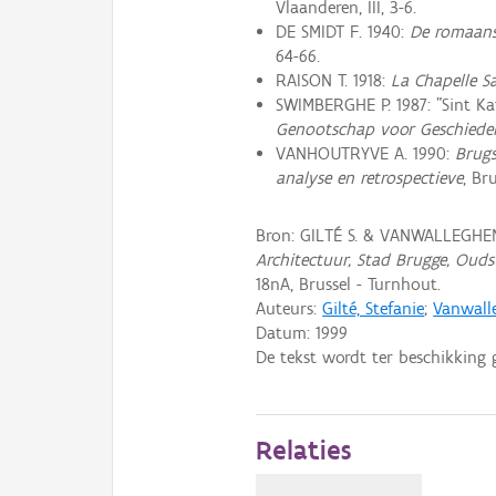
Vlaanderen, III, 3-6.
DE SMIDT F. 1940:
De romaans
64-66.
RAISON T. 1918:
La Chapelle Sa
SWIMBERGHE P. 1987: "Sint Ka
Genootschap voor Geschiedeni
VANHOUTRYVE A. 1990:
Brugs
analyse en retrospectieve
, Bru
Bron: GILTÉ S. & VANWALLEGHEM
Architectuur, Stad Brugge, Ouds
18nA, Brussel - Turnhout.
Auteurs:
Gilté, Stefanie
;
Vanwall
Datum:
1999
De tekst wordt ter beschikking 
Relaties