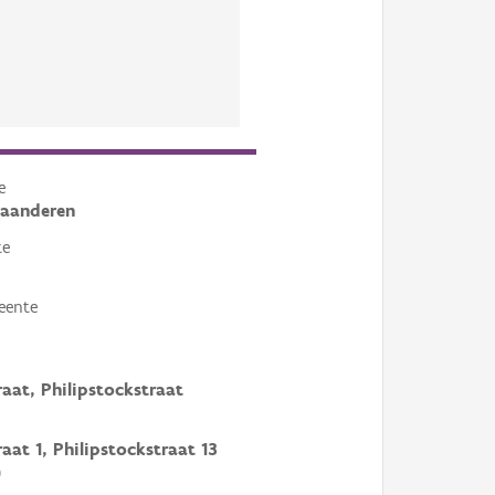
e
laanderen
te
eente
raat, Philipstockstraat
raat 1, Philipstockstraat 13
)