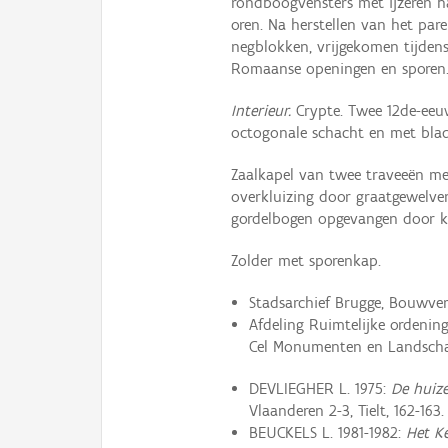
rondboogvensters met ijzeren ha
oren. Na herstellen van het par
negblokken, vrijgekomen tijdens
Romaanse openingen en sporen
Interieur.
Crypte. Twee 12de-eeu
octogonale schacht en met blad
Zaalkapel van twee traveeën met
overkluizing door graatgewelve
gordelbogen opgevangen door kr
Zolder met sporenkap.
Stadsarchief Brugge, Bouwve
Afdeling Ruimtelijke ordenin
Cel Monumenten en Landschap
DEVLIEGHER L. 1975:
De huiz
Vlaanderen 2-3, Tielt, 162-163.
BEUCKELS L. 1981-1982:
Het K