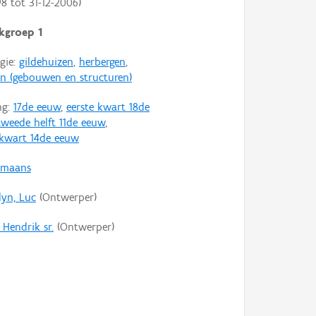
98
tot
31-12-2006
)
kgroep 1
gie:
gildehuizen
,
herbergen
,
en (gebouwen en structuren)
ng:
17de eeuw
,
eerste kwart 18de
tweede helft 11de eeuw
,
 kwart 14de eeuw
omaans
yn, Luc
(Ontwerper)
 Hendrik sr.
(Ontwerper)