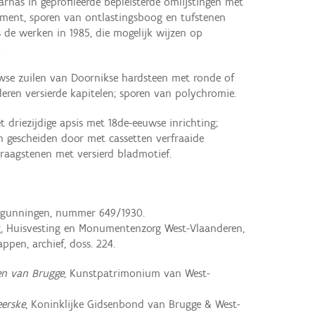
rnas in geprofileerde bepleisterde omlijstingen met
ement, sporen van ontlastingsboog en tufstenen
 de werken in 1985, die mogelijk wijzen op
.
wse zuilen van Doornikse hardsteen met ronde of
eren versierde kapitelen; sporen van polychromie.
 driezijdige apsis met 18de-eeuwse inrichting;
n gescheiden door met cassetten verfraaide
aagstenen met versierd bladmotief.
rgunningen, nummer 649/1930.
g, Huisvesting en Monumentenzorg West-Vlaanderen,
pen, archief, doss. 224.
en van Brugge
, Kunstpatrimonium van West-
eerske
, Koninklijke Gidsenbond van Brugge & West-