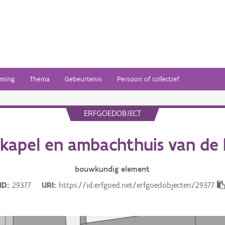
ming
Thema
Gebeurtenis
Persoon of collectief
ERFGOEDOBJECT
skapel en ambachthuis van de 
bouwkundig
element
ID
29377
URI
https://id.erfgoed.net/erfgoedobjecten/29377