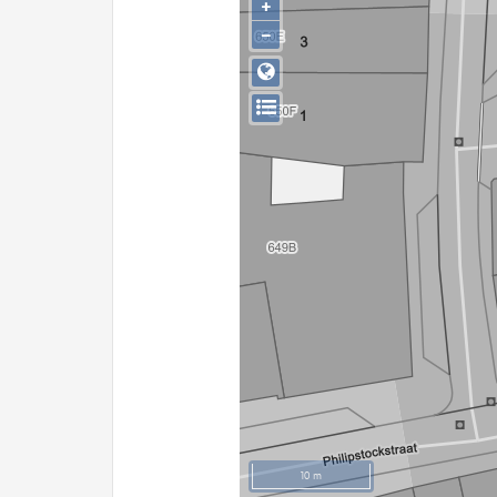
+
−
10 m