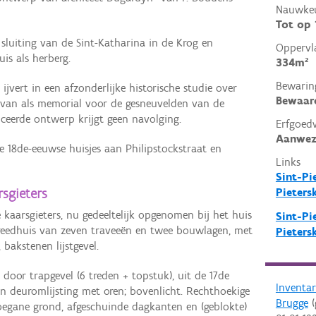
Nauwkeu
Tot op
sluiting van de Sint-Katharina in de Krog en
Oppervl
is als herberg.
334m²
Bewarin
) ijvert in een afzonderlijke historische studie over
Bewaar
ervan als memorial voor de gesneuvelden van de
iceerde ontwerp krijgt geen navolging.
Erfgoed
Aanwez
 18de-eeuwse huisjes aan Philipstockstraat en
Links
Sint-Pi
sgieters
Pieters
kaarsgieters, nu gedeeltelijk opgenomen bij het huis
Sint-Pi
reedhuis van zeven traveeën en twee bouwlagen, met
Pieters
 bakstenen lijstgevel.
door trapgevel (6 treden + topstuk), uit de 17de
Inventa
n deuromlijsting met oren; bovenlicht. Rechthoekige
Brugge
(
egane grond, afgeschuinde dagkanten en (geblokte)