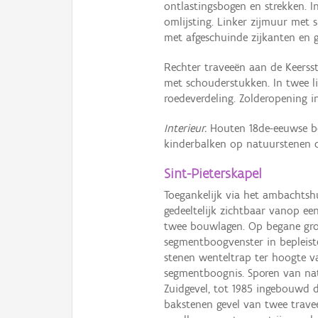
ontlastingsbogen en strekken. 
omlijsting. Linker zijmuur met 
met afgeschuinde zijkanten en 
Rechter traveeën aan de Keersst
met schouderstukken. In twee li
roedeverdeling. Zolderopening i
Interieur.
Houten 18de-eeuwse bo
kinderbalken op natuurstenen c
Sint-Pieterskapel
Toegankelijk via het ambachtshu
gedeeltelijk zichtbaar vanop ee
twee bouwlagen. Op begane gron
segmentboogvenster in bepleiste
stenen wenteltrap ter hoogte 
segmentboognis. Sporen van na
Zuidgevel, tot 1985 ingebouwd 
bakstenen gevel van twee trave