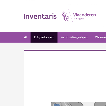
Inventaris
Erfgoedobject
Aanduidingsobject
Waarne