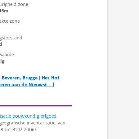
righeid zone
 15m
akte zone
gstoestand
d
waarde
ig
 Beveren, Brugge | Het Hof
eren aan de Nieuwst… |
risatie bouwkundig erfgoed
geografische inventarisatie: van
98
tot
31-12-2006
)