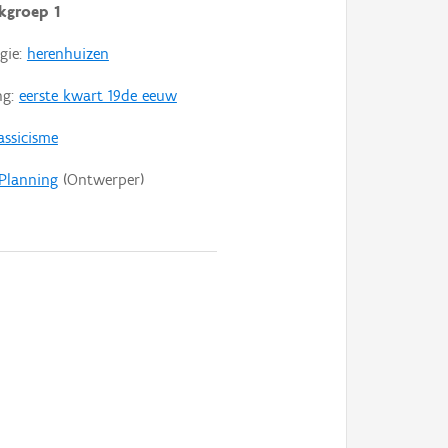
kgroep 1
gie:
herenhuizen
ng:
eerste kwart 19de eeuw
assicisme
Planning
(Ontwerper)