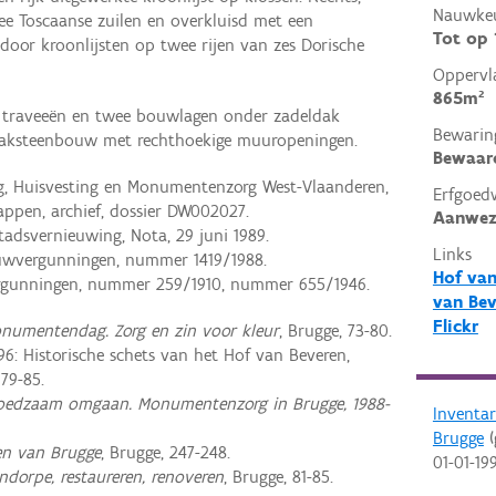
Nauwkeu
ee Toscaanse zuilen en overkluisd met een
Tot op
 door kroonlijsten op twee rijen van zes Dorische
Oppervl
865m²
jf traveeën en twee bouwlagen onder zadeldak
Bewarin
baksteenbouw met rechthoekige muuropeningen.
Bewaar
ng, Huisvesting en Monumentenzorg West-Vlaanderen,
Erfgoed
pen, archief, dossier DW002027.
Aanwez
adsvernieuwing, Nota, 29 juni 1989.
Links
uwvergunningen, nummer 1419/1988.
Hof van
ergunningen, nummer 259/1910, nummer 655/1946.
van Bev
Flickr
umentendag. Zorg en zin voor kleur
, Brugge, 73-80.
6: Historische schets van het Hof van Beveren,
79-85.
oedzaam omgaan. Monumentenzorg in Brugge, 1988-
Inventa
Brugge
(
en van Brugge
, Brugge, 247-248.
01-01-19
dorpe, restaureren, renoveren
, Brugge, 81-85.