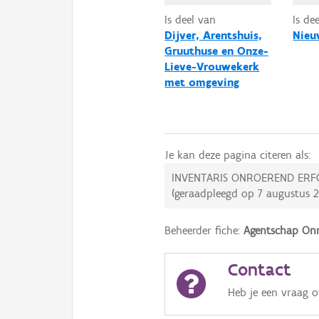
Is deel van
Is de
Dijver, Arentshuis,
Nieu
Gruuthuse en Onze-
Lieve-Vrouwekerk
met omgeving
Je kan deze pagina citeren als:
INVENTARIS ONROEREND ERF
(geraadpleegd op
7 augustus 
Beheerder fiche:
Agentschap Onr
Contact
Heb je een vraag 