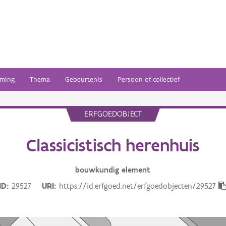
ming
Thema
Gebeurtenis
Persoon of collectief
ERFGOEDOBJECT
Classicistisch herenhuis
bouwkundig
element
ID
29527
URI
https://id.erfgoed.net/erfgoedobjecten/29527