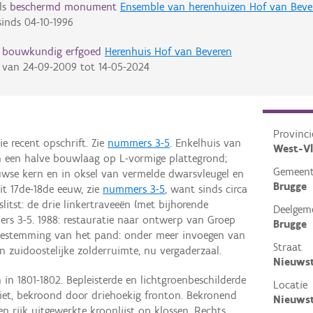
ls
beschermd monument
Ensemble van herenhuizen Hof van Beve
inds
04-10-1996
d bouwkundig erfgoed
Herenhuis Hof van Beveren
van
24-09-2009
tot
14-05-2024
Provinci
e recent opschrift. Zie
nummers 3-5
. Enkelhuis van
West-V
 een halve bouwlaag op L-vormige plattegrond;
Gemeen
uwse kern en in oksel van vermelde dwarsvleugel en
Brugge
it 17de-18de eeuw, zie
nummers 3-5
, want sinds circa
itst: de drie linkertraveeën (met bijhorende
Deelgem
ers 3-5. 1988: restauratie naar ontwerp van Groep
Brugge
rbestemming van het pand: onder meer invoegen van
Straat
n zuidoostelijke zolderruimte, nu vergaderzaal.
Nieuws
n in 1801-1802. Bepleisterde en lichtgroenbeschilderde
Locatie
saliet, bekroond door driehoekig fronton. Bekronend
Nieuwst
n rijk uitgewerkte kroonlijst op klossen. Rechts,