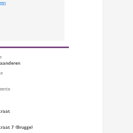
ren
e
laanderen
te
eente
traat
raat 7 (Brugge)