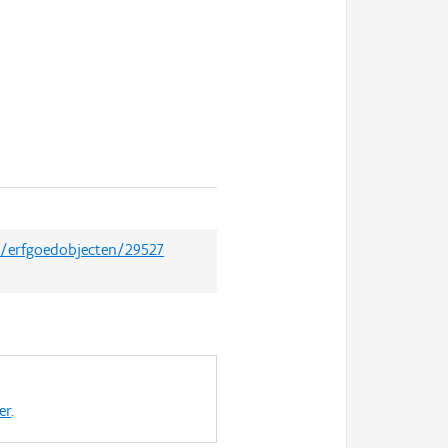
et/erfgoedobjecten/29527
er
.