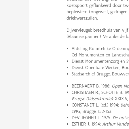
koetspoort geflankeerd door tw
bepleisterd tongewelf, gedragen
driekwartzuilen.
Dijvervleugel: breedhuis van vi
(Vlaamse pannen). Verankerde 
Afdeling Ruimtelijke Ordeni
Cel Monumenten en Landschap
Dienst Monumentenzorg en St
Dienst Openbare Werken, Bo
Stadsarchief Brugge, Bouwv
BEERNAERT B. 1986:
Open Mon
CHRISTIAEN R., SCHOTTE B. 199
Brugse Gidsenkroniek
XXIX.6, 
CONSTANDT L. (ed.) 1994:
Beh
1993
, Brugge, 152-153.
DEVLIEGHER L. 1975:
De huiz
ESTHER J. 1994:
Arthur Vanden