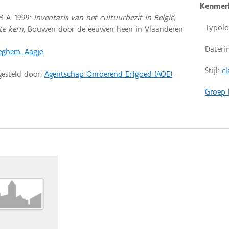
Kenmer
 A. 1999:
Inventaris van het cultuurbezit in België,
Typolo
te kern
, Bouwen door de eeuwen heen in Vlaanderen
Dateri
eghem, Aagje
Stijl:
cl
gesteld door:
Agentschap Onroerend Erfgoed (AOE)
Groep 