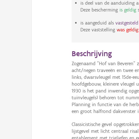
is deel van de aanduiding a
Deze bescherming
is geldig
s
is aangeduid als
vastgestel
Deze vaststelling
was geldig
Beschrijving
Zogenaamd "Hof van Beveren" zi
acht/negen traveeën en twee en
links, dwarsvleugel met 15de-ee
hoofdgebouw, kleinere vleugel u
1930 is het pand inwendig opgesl
tuinvleugels) behoren tot numm
Planning in functie van de he
een groot halfrond dakvenster i
Classicistische gevel opgetrokke
lijstgevel met licht centraal ri
entablement met trigliefen en ee