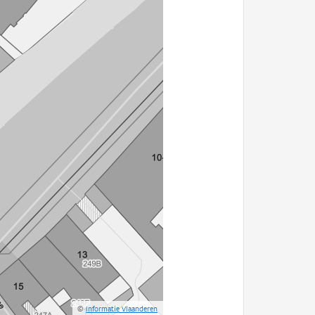
©
Informatie Vlaanderen