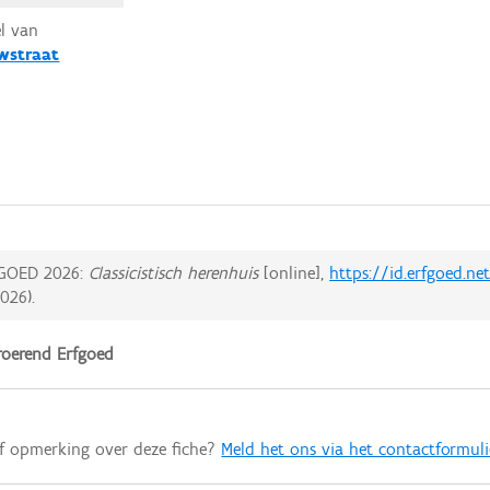
el van
wstraat
GOED 2026:
Classicistisch herenhuis
[online],
https://id.erfgoed.n
2026
).
oerend Erfgoed
of opmerking over deze fiche?
Meld het ons via het contactformuli