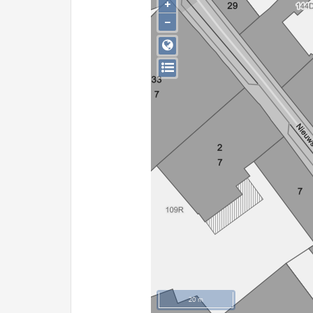
+
−
20 m