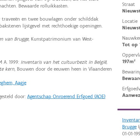
Straat
hachten. Bewaarde rolluikkasten.
Nieuws
ier traveeën en twee bouwlagen onder schilddak
Locatie
bakstenen lijstgevel met rechthoekige openingen.
Nieuwst
Nauwkeu
en van Brugge
, Kunstpatrimonium van West-
Tot op
Oppervl
197m²
 A. 1999:
Inventaris van het cultuurbezit in België,
te kern
, Bouwen door de eeuwen heen in Vlaanderen
Bewarin
Bewaar
eghem, Aagje
Erfgoed
Aanwez
gesteld door:
Agentschap Onroerend Erfgoed (AOE)
Inventa
Brugge
(
01-01-19