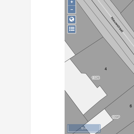
+
−
10 m