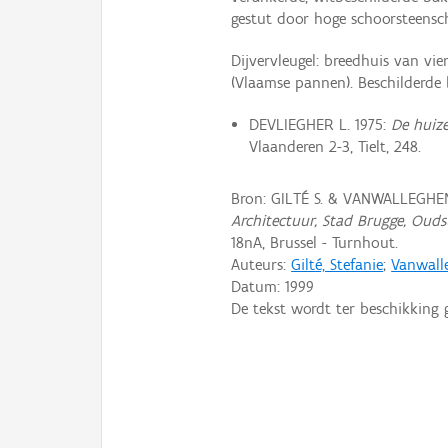
gestut door hoge schoorsteensc
Dijvervleugel: breedhuis van v
(Vlaamse pannen). Beschilderde 
DEVLIEGHER L. 1975:
De huiz
Vlaanderen 2-3, Tielt, 248.
Bron: GILTÉ S. & VANWALLEGHEM
Architectuur, Stad Brugge, Ouds
18nA, Brussel - Turnhout.
Auteurs:
Gilté, Stefanie
;
Vanwall
Datum:
1999
De tekst wordt ter beschikking 