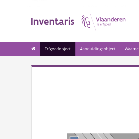
Inventaris
Erfgoedobject
Aanduidingsobject
Waarne