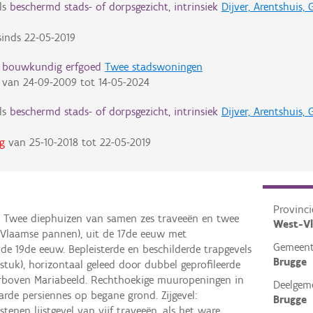
ls
beschermd stads- of dorpsgezicht, intrinsiek
Dijver, Arentshuis,
inds
22-05-2019
d bouwkundig erfgoed
Twee stadswoningen
van
24-09-2009
tot
14-05-2024
ls
beschermd stads- of dorpsgezicht, intrinsiek
Dijver, Arentshuis,
g
van
25-10-2018
tot
22-05-2019
Provinci
. Twee diephuizen van samen zes traveeën en twee
West-V
Vlaamse pannen), uit de 17de eeuw met
Gemeen
de 19de eeuw. Bepleisterde en beschilderde trapgevels
Brugge
pstuk), horizontaal geleed door dubbel geprofileerde
arboven Mariabeeld. Rechthoekige muuropeningen in
Deelgem
rde persiennes op begane grond. Zijgevel:
Brugge
tenen lijstgevel van vijf traveeën, als het ware