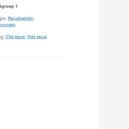
kgroep 1
gie:
Mariabeelden
,
oningen
ng:
17de eeuw
,
19de eeuw