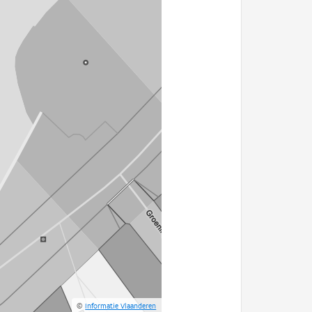
©
Informatie Vlaanderen