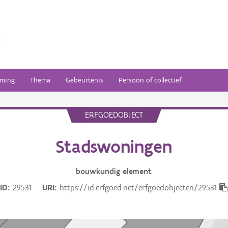
ming
Thema
Gebeurtenis
Persoon of collectief
ERFGOEDOBJECT
Stadswoningen
bouwkundig
element
ID
29531
URI
https://id.erfgoed.net/erfgoedobjecten/29531