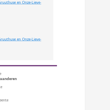
 Gruuthuse en Onze-Lieve-
 Gruuthuse en Onze-Lieve-
e
laanderen
te
eente