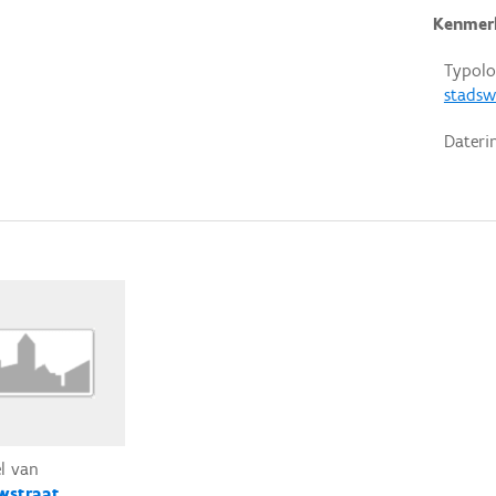
Kenmer
Typolo
stadsw
Dateri
el van
wstraat