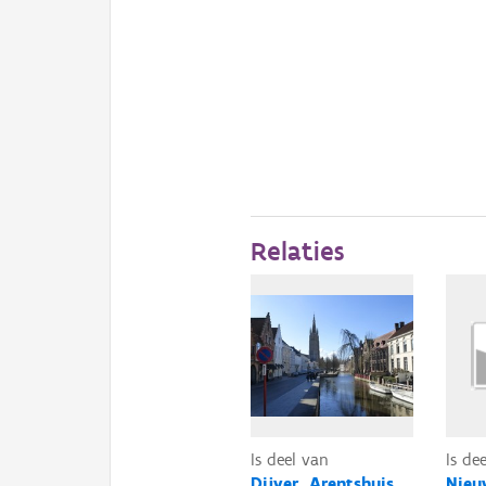
Relaties
Is deel van
Is de
Dijver, Arentshuis,
Nieu