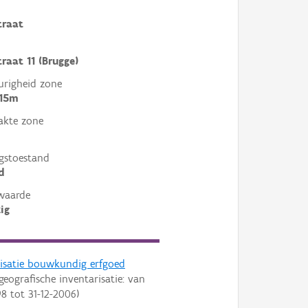
traat
raat 11 (Brugge)
righeid zone
 15m
akte zone
gstoestand
d
waarde
ig
risatie bouwkundig erfgoed
geografische inventarisatie: van
98
tot
31-12-2006
)