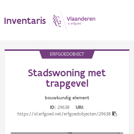
Inventaris
MENU
ERFGOEDOBJECT
Stadswoning met
Erfgoedobject
trapgevel
Aanduidingsobject
bouwkundig
element
Waarneming
ID
29638
URI
Thema
https://id.erfgoed.net/erfgoedobjecten/29638
Gebeurtenis