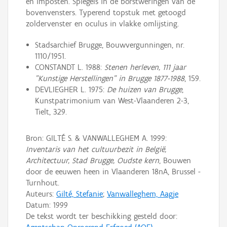
en imposten. Spiegels in de borstweringen van de
bovenvensters. Typerend topstuk met getoogd
zoldervenster en oculus in vlakke omlijsting.
Stadsarchief Brugge, Bouwvergunningen, nr.
1110/1951.
CONSTANDT L. 1988:
Stenen herleven, 111 jaar
"Kunstige Herstellingen" in Brugge 1877-1988
, 159.
DEVLIEGHER L. 1975:
De huizen van Brugge
,
Kunstpatrimonium van West-Vlaanderen 2-3,
Tielt, 329.
Bron: GILTÉ S. & VANWALLEGHEM A. 1999:
Inventaris van het cultuurbezit in België,
Architectuur, Stad Brugge, Oudste kern
, Bouwen
door de eeuwen heen in Vlaanderen 18nA, Brussel -
Turnhout.
Auteurs:
Gilté, Stefanie
;
Vanwalleghem, Aagje
Datum:
1999
De tekst wordt ter beschikking gesteld door: