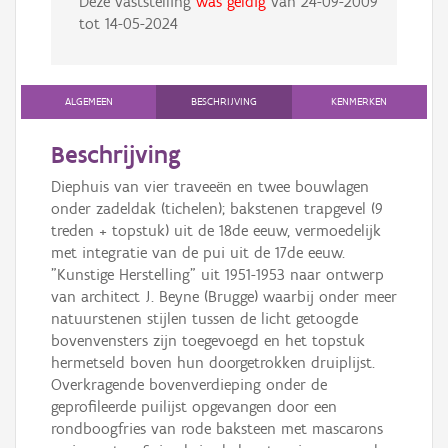
Deze vaststelling
was geldig
van
24-09-2009
tot
14-05-2024
ALGEMEEN
BESCHRIJVING
KENMERKEN
Beschrijving
Diephuis van vier traveeën en twee bouwlagen
onder zadeldak (tichelen); bakstenen trapgevel (9
treden + topstuk) uit de 18de eeuw, vermoedelijk
met integratie van de pui uit de 17de eeuw.
"Kunstige Herstelling" uit 1951-1953 naar ontwerp
van architect J. Beyne (Brugge) waarbij onder meer
natuurstenen stijlen tussen de licht getoogde
bovenvensters zijn toegevoegd en het topstuk
hermetseld boven hun doorgetrokken druiplijst.
Overkragende bovenverdieping onder de
geprofileerde puilijst opgevangen door een
rondboogfries van rode baksteen met mascarons