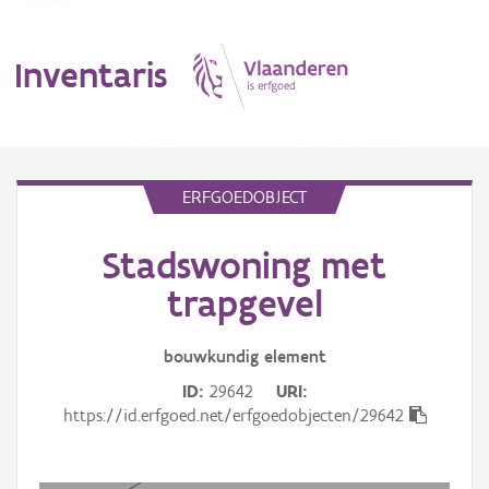
Inventaris
MENU
ERFGOEDOBJECT
Stadswoning met
Erfgoedobject
trapgevel
Aanduidingsobject
bouwkundig
element
Waarneming
ID
29642
URI
Thema
https://id.erfgoed.net/erfgoedobjecten/29642
Gebeurtenis