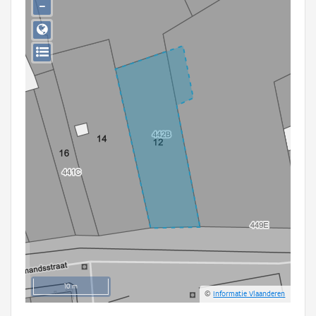
−
Persoon of collectief
Downloads
Hergebruik
Aanmelden
10 m
©
Informatie Vlaanderen