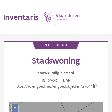
Inventaris
MENU
ERFGOEDOBJECT
Stadswoning
Erfgoedobject
Aanduidingsobject
bouwkundig
element
ID
29647
URI
Waarneming
https://id.erfgoed.net/erfgoedobjecten/29647
Thema
Gebeurtenis
+