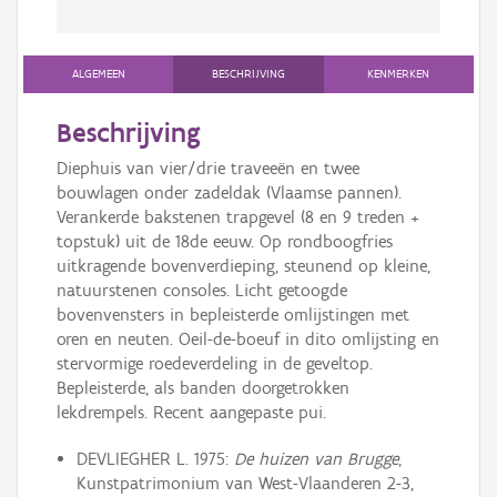
ALGEMEEN
BESCHRIJVING
KENMERKEN
Beschrijving
Diephuis van vier/drie traveeën en twee
bouwlagen onder zadeldak (Vlaamse pannen).
Verankerde bakstenen trapgevel (8 en 9 treden +
topstuk) uit de 18de eeuw. Op rondboogfries
uitkragende bovenverdieping, steunend op kleine,
natuurstenen consoles. Licht getoogde
bovenvensters in bepleisterde omlijstingen met
oren en neuten. Oeil-de-boeuf in dito omlijsting en
stervormige roedeverdeling in de geveltop.
Bepleisterde, als banden doorgetrokken
lekdrempels. Recent aangepaste pui.
DEVLIEGHER L. 1975:
De huizen van Brugge
,
Kunstpatrimonium van West-Vlaanderen 2-3,