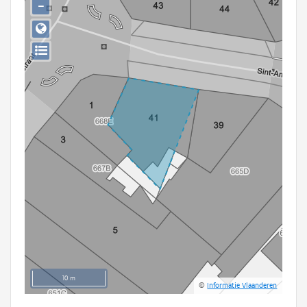
−
Persoon of collectief
Downloads
Hergebruik
Aanmelden
10 m
©
Informatie Vlaanderen