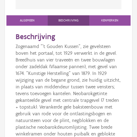
ALGEMEEN
BESCHRIJVING
KENMERKEN
Beschrijving
Zogenaamd "'t Gouden Kussen", zie gevelsteen
boven het portaal, tot 1929 verwerkt in de gevel.
Breedhuis van vier traveeën en twee bouwlagen
onder zadeldak (Vlaamse pannen), met gevel van
1674. "Kunstige Herstelling" van 1879. In 1929
wijziging van de begane grond, zie huidig uitzicht,
in plaats van middendeur tussen twee vensters;
tevens toevoegen kantelen. Neobarokgetinte
gekanteelde gevel met centrale trapgevel (7 treden
+ topstuk). Verankerde gele baksteenbouw met
gebruik van rode voor de ontlastingsbogen en
natuursteen voor de plint, negblokken en de
plastische neobarokdeuromlijsting. Twee brede
winkelramen onder houten puibalk en geblokte