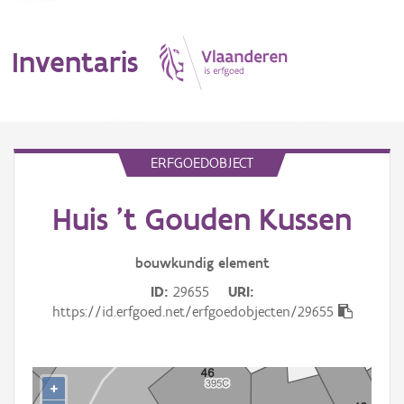
Inventaris
MENU
ERFGOEDOBJECT
Huis 't Gouden Kussen
Erfgoedobject
Aanduidingsobject
bouwkundig
element
ID
29655
URI
Waarneming
https://id.erfgoed.net/erfgoedobjecten/29655
Thema
Gebeurtenis
+