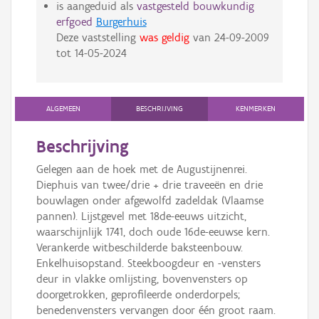
is aangeduid als
vastgesteld bouwkundig
erfgoed
Burgerhuis
Deze vaststelling
was geldig
van
24-09-2009
tot
14-05-2024
ALGEMEEN
BESCHRIJVING
KENMERKEN
Beschrijving
Gelegen aan de hoek met de Augustijnenrei.
Diephuis van twee/drie + drie traveeën en drie
bouwlagen onder afgewolfd zadeldak (Vlaamse
pannen). Lijstgevel met 18de-eeuws uitzicht,
waarschijnlijk 1741, doch oude 16de-eeuwse kern.
Verankerde witbeschilderde baksteenbouw.
Enkelhuisopstand. Steekboogdeur en -vensters
deur in vlakke omlijsting, bovenvensters op
doorgetrokken, geprofileerde onderdorpels;
benedenvensters vervangen door één groot raam.