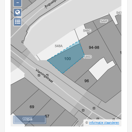
−
Persoon of collectief
Downloads
Hergebruik
Aanmelden
10 m
©
Informatie Vlaanderen