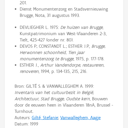
201.
Dienst Monumentenzorg en Stadsvernieuwing
Brugge, Nota, 31 augustus 1993.
DEVLIEGHER L. 1975:
De huizen van Brugge
,
Kunstpatrimonium van West-Vlaanderen 2-3,
Tielt, 425-427 (onder nr. 80).
DEVOS P.; CONSTANDT L.; ESTHER J.P.,
Brugge,
Herwonnen schoonheid, Tien jaar
monumentenzorg te Brugge
, 1975, p. 177-178.
ESTHER J.,
Arthur Vandendorpe, restaureren,
renoveren
, 1994, p. 134-135, 215, 216.
Bron: GILTÉ S. & VANWALLEGHEM A. 1999:
Inventaris van het cultuurbezit in België,
Architectuur, Stad Brugge, Oudste kern
, Bouwen
door de eeuwen heen in Vlaanderen 18nA, Brussel -
Turnhout.
Auteurs:
Gilté, Stefanie
;
Vanwalleghem, Aagje
Datum:
1999