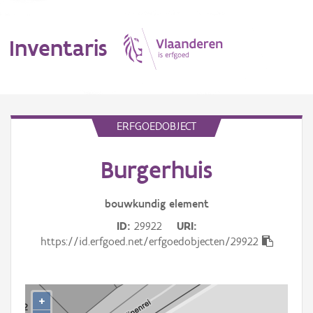
Inventaris
MENU
ERFGOEDOBJECT
Burgerhuis
Erfgoedobject
Aanduidingsobject
bouwkundig
element
ID
29922
URI
Waarneming
https://id.erfgoed.net/erfgoedobjecten/29922
Thema
Gebeurtenis
+