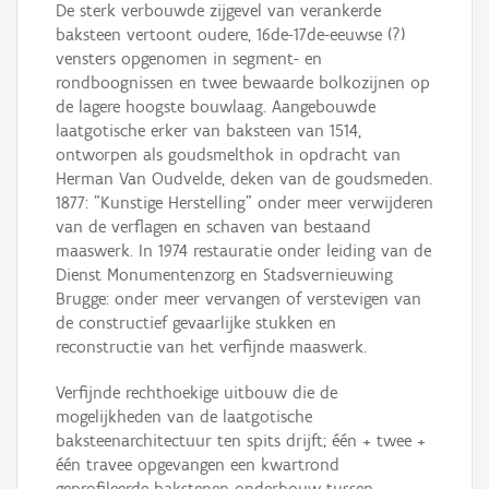
De sterk verbouwde zijgevel van verankerde
baksteen vertoont oudere, 16de-17de-eeuwse (?)
vensters opgenomen in segment- en
rondboognissen en twee bewaarde bolkozijnen op
de lagere hoogste bouwlaag. Aangebouwde
laatgotische erker van baksteen van 1514,
ontworpen als goudsmelthok in opdracht van
Herman Van Oudvelde, deken van de goudsmeden.
1877: "Kunstige Herstelling" onder meer verwijderen
van de verflagen en schaven van bestaand
maaswerk. In 1974 restauratie onder leiding van de
Dienst Monumentenzorg en Stadsvernieuwing
Brugge: onder meer vervangen of verstevigen van
de constructief gevaarlijke stukken en
reconstructie van het verfijnde maaswerk.
Verfijnde rechthoekige uitbouw die de
mogelijkheden van de laatgotische
baksteenarchitectuur ten spits drijft; één + twee +
één travee opgevangen een kwartrond
geprofileerde bakstenen onderbouw tussen