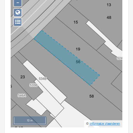
−
Persoon of collectief
Downloads
Hergebruik
Aanmelden
10 m
©
Informatie Vlaanderen