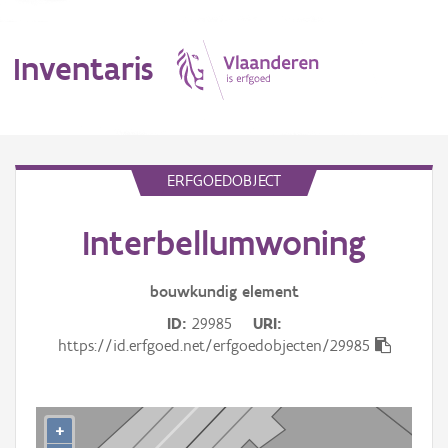
Inventaris
MENU
ERFGOEDOBJECT
Interbellumwoning
Erfgoedobject
Aanduidingsobject
bouwkundig
element
ID
29985
URI
Waarneming
https://id.erfgoed.net/erfgoedobjecten/29985
Thema
Gebeurtenis
+